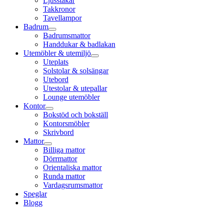
Ljusstakar
Takkronor
Tavellampor
Badrum
Badrumsmattor
Handdukar & badlakan
Utemöbler & utemiljö
Uteplats
Solstolar & solsängar
Utebord
Utestolar & utepallar
Lounge utemöbler
Kontor
Bokstöd och bokställ
Kontorsmöbler
Skrivbord
Mattor
Billiga mattor
Dörrmattor
Orientaliska mattor
Runda mattor
Vardagsrumsmattor
Speglar
Blogg