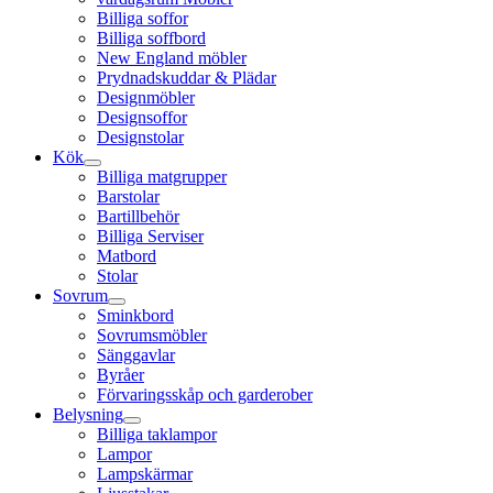
Billiga soffor
Billiga soffbord
New England möbler
Prydnadskuddar & Plädar
Designmöbler
Designsoffor
Designstolar
Kök
Billiga matgrupper
Barstolar
Bartillbehör
Billiga Serviser
Matbord
Stolar
Sovrum
Sminkbord
Sovrumsmöbler
Sänggavlar
Byråer
Förvaringsskåp och garderober
Belysning
Billiga taklampor
Lampor
Lampskärmar