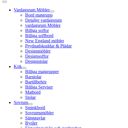
Vardagsrum Möbler
Bord matgrupp
Detaljer vardagsrum
vardagsrum Möbler
Billiga soffor
Billiga soffbord
New England möbler
Prydnadskuddar & Plädar
Designmöbler
Designsoffor
Designstolar
Kök
Billiga matgrupper
Barstolar
Bartillbehör
Billiga Serviser
Matbord
Stolar
Sovrum
Sminkbord
Sovrumsmöbler
Sänggavlar
Byråer