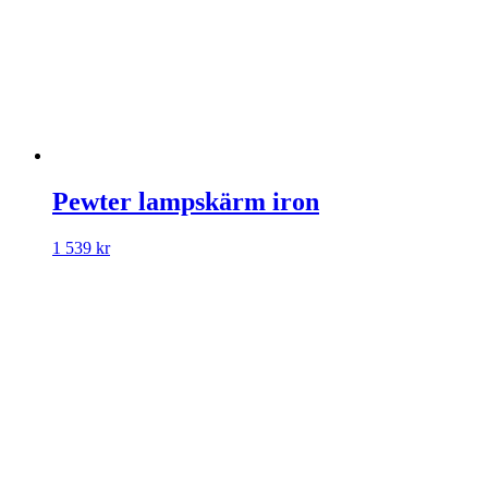
Pewter lampskärm iron
1 539
kr