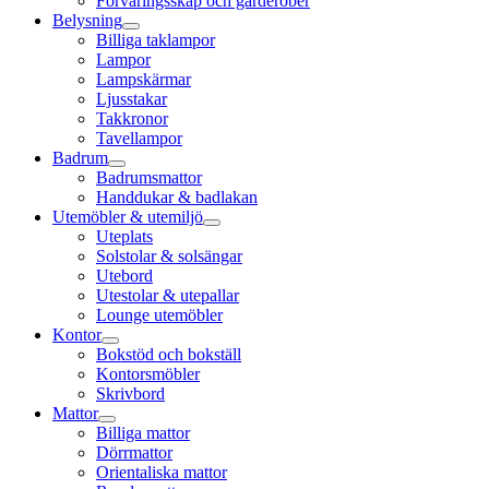
Förvaringsskåp och garderober
Belysning
Billiga taklampor
Lampor
Lampskärmar
Ljusstakar
Takkronor
Tavellampor
Badrum
Badrumsmattor
Handdukar & badlakan
Utemöbler & utemiljö
Uteplats
Solstolar & solsängar
Utebord
Utestolar & utepallar
Lounge utemöbler
Kontor
Bokstöd och bokställ
Kontorsmöbler
Skrivbord
Mattor
Billiga mattor
Dörrmattor
Orientaliska mattor