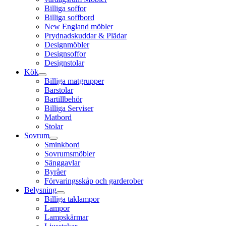
Billiga soffor
Billiga soffbord
New England möbler
Prydnadskuddar & Plädar
Designmöbler
Designsoffor
Designstolar
Kök
Billiga matgrupper
Barstolar
Bartillbehör
Billiga Serviser
Matbord
Stolar
Sovrum
Sminkbord
Sovrumsmöbler
Sänggavlar
Byråer
Förvaringsskåp och garderober
Belysning
Billiga taklampor
Lampor
Lampskärmar