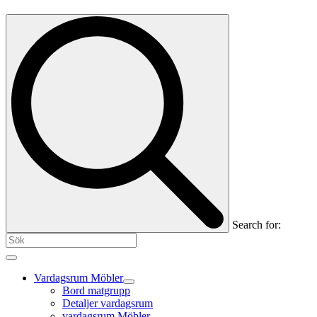
Search for:
Vardagsrum Möbler
Bord matgrupp
Detaljer vardagsrum
vardagsrum Möbler