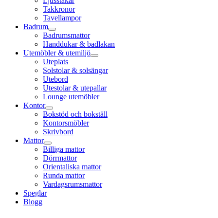
Ljusstakar
Takkronor
Tavellampor
Badrum
Badrumsmattor
Handdukar & badlakan
Utemöbler & utemiljö
Uteplats
Solstolar & solsängar
Utebord
Utestolar & utepallar
Lounge utemöbler
Kontor
Bokstöd och bokställ
Kontorsmöbler
Skrivbord
Mattor
Billiga mattor
Dörrmattor
Orientaliska mattor
Runda mattor
Vardagsrumsmattor
Speglar
Blogg