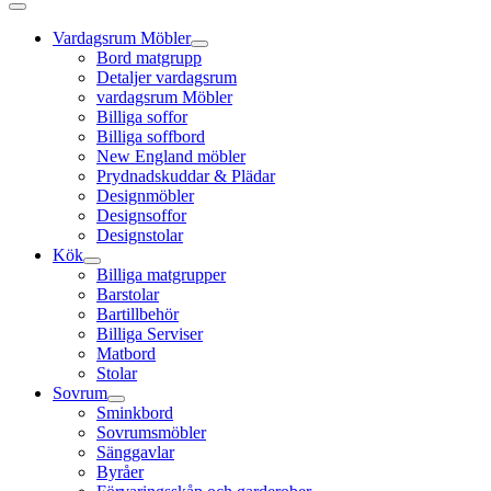
Vardagsrum Möbler
Bord matgrupp
Detaljer vardagsrum
vardagsrum Möbler
Billiga soffor
Billiga soffbord
New England möbler
Prydnadskuddar & Plädar
Designmöbler
Designsoffor
Designstolar
Kök
Billiga matgrupper
Barstolar
Bartillbehör
Billiga Serviser
Matbord
Stolar
Sovrum
Sminkbord
Sovrumsmöbler
Sänggavlar
Byråer