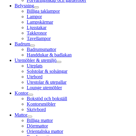
Förvaringsskåp och garderober
Belysning
Billiga taklampor
Lampor
Lampskärmar
Ljusstakar
Takkronor
Tavellampor
Badrum
Badrumsmattor
Handdukar & badlakan
Utemöbler & utemiljö
Uteplats
Solstolar & solsängar
Utebord
Utestolar & utepallar
Lounge utemöbler
Kontor
Bokstöd och bokställ
Kontorsmöbler
Skrivbord
Mattor
Billiga mattor
Dörrmattor
Orientaliska mattor