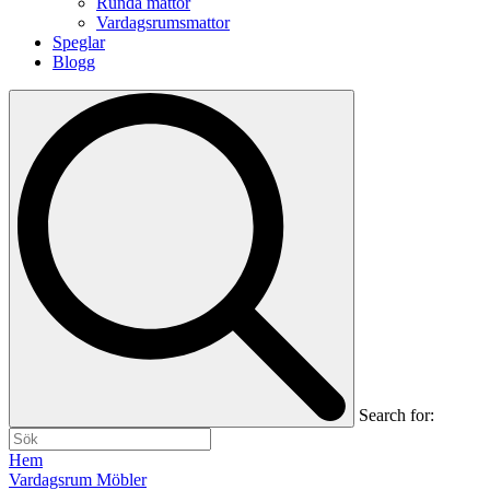
Runda mattor
Vardagsrumsmattor
Speglar
Blogg
Search for:
Hem
Vardagsrum Möbler