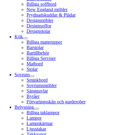
Billiga soffbord
New England möbler
Prydnadskuddar & Plädar
Designmöbler
Designsoffor
Designstolar
Kök
Billiga matgrupper
Barstolar
Bartillbehör
Billiga Serviser
Matbord
Stolar
Sovrum
Sminkbord
Sovrumsmöbler
Sänggavlar
Byråer
Förvaringsskåp och garderober
Belysning
Billiga taklampor
Lampor
Lampskärmar
Ljusstakar
Takkronor