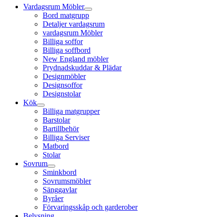
Vardagsrum Möbler
Bord matgrupp
Detaljer vardagsrum
vardagsrum Möbler
Billiga soffor
Billiga soffbord
New England möbler
Prydnadskuddar & Plädar
Designmöbler
Designsoffor
Designstolar
Kök
Billiga matgrupper
Barstolar
Bartillbehör
Billiga Serviser
Matbord
Stolar
Sovrum
Sminkbord
Sovrumsmöbler
Sänggavlar
Byråer
Förvaringsskåp och garderober
Belysning