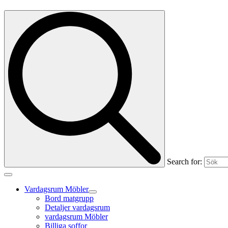
Search for:
Vardagsrum Möbler
Bord matgrupp
Detaljer vardagsrum
vardagsrum Möbler
Billiga soffor