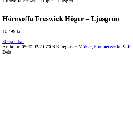
Hörnsoffa Freswick Höger – Ljusgrön
Hörnsoffa Freswick Höger – Ljusgrön
16 499
kr
Shoppa här
Artikelnr:
05902928107906
Kategorier:
Möbler
,
Sammetssoffa
,
Soffa
Dela: