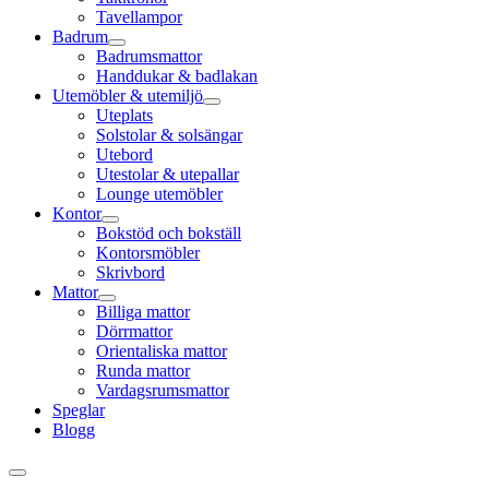
Tavellampor
Badrum
Badrumsmattor
Handdukar & badlakan
Utemöbler & utemiljö
Uteplats
Solstolar & solsängar
Utebord
Utestolar & utepallar
Lounge utemöbler
Kontor
Bokstöd och bokställ
Kontorsmöbler
Skrivbord
Mattor
Billiga mattor
Dörrmattor
Orientaliska mattor
Runda mattor
Vardagsrumsmattor
Speglar
Blogg