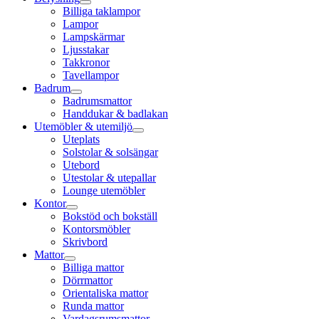
Billiga taklampor
Lampor
Lampskärmar
Ljusstakar
Takkronor
Tavellampor
Badrum
Badrumsmattor
Handdukar & badlakan
Utemöbler & utemiljö
Uteplats
Solstolar & solsängar
Utebord
Utestolar & utepallar
Lounge utemöbler
Kontor
Bokstöd och bokställ
Kontorsmöbler
Skrivbord
Mattor
Billiga mattor
Dörrmattor
Orientaliska mattor
Runda mattor
Vardagsrumsmattor