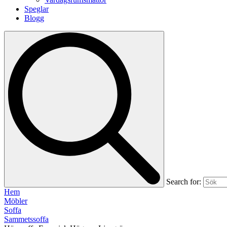
Speglar
Blogg
Search for:
Hem
Möbler
Soffa
Sammetssoffa