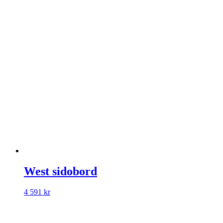
West sidobord
4 591
kr