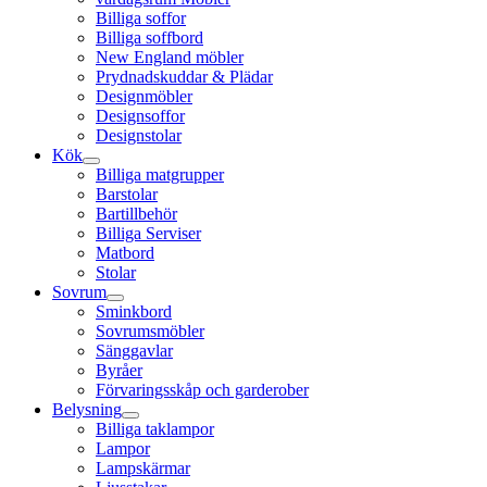
Billiga soffor
Billiga soffbord
New England möbler
Prydnadskuddar & Plädar
Designmöbler
Designsoffor
Designstolar
Kök
Billiga matgrupper
Barstolar
Bartillbehör
Billiga Serviser
Matbord
Stolar
Sovrum
Sminkbord
Sovrumsmöbler
Sänggavlar
Byråer
Förvaringsskåp och garderober
Belysning
Billiga taklampor
Lampor
Lampskärmar