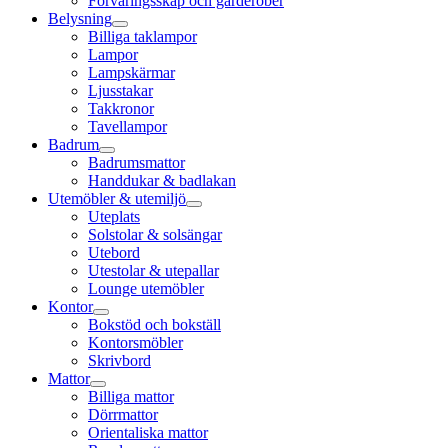
Förvaringsskåp och garderober
Belysning
Billiga taklampor
Lampor
Lampskärmar
Ljusstakar
Takkronor
Tavellampor
Badrum
Badrumsmattor
Handdukar & badlakan
Utemöbler & utemiljö
Uteplats
Solstolar & solsängar
Utebord
Utestolar & utepallar
Lounge utemöbler
Kontor
Bokstöd och bokställ
Kontorsmöbler
Skrivbord
Mattor
Billiga mattor
Dörrmattor
Orientaliska mattor