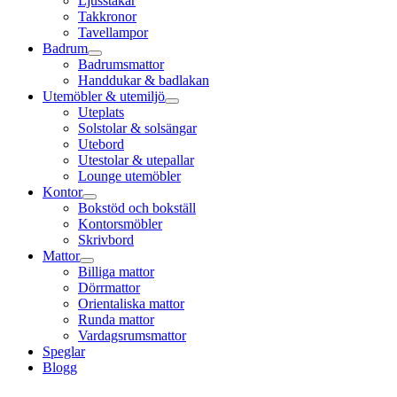
Ljusstakar
Takkronor
Tavellampor
Badrum
Badrumsmattor
Handdukar & badlakan
Utemöbler & utemiljö
Uteplats
Solstolar & solsängar
Utebord
Utestolar & utepallar
Lounge utemöbler
Kontor
Bokstöd och bokställ
Kontorsmöbler
Skrivbord
Mattor
Billiga mattor
Dörrmattor
Orientaliska mattor
Runda mattor
Vardagsrumsmattor
Speglar
Blogg