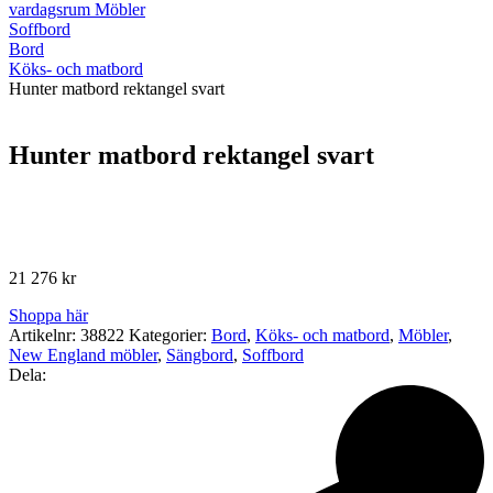
vardagsrum Möbler
Soffbord
Bord
Köks- och matbord
Hunter matbord rektangel svart
Hunter matbord rektangel svart
21 276
kr
Shoppa här
Artikelnr:
38822
Kategorier:
Bord
,
Köks- och matbord
,
Möbler
,
New England möbler
,
Sängbord
,
Soffbord
Dela: