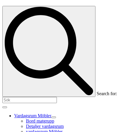
Search for:
Vardagsrum Möbler
Bord matgrupp
Detaljer vardagsrum
vardagsrum Möbler