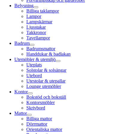
Förvaringsskåp och garderober
Belysning
Billiga taklampor
Lampor
Lampskärmar
Ljusstakar
Takkronor
Tavellampor
Badrum
Badrumsmattor
Handdukar & badlakan
Utemöbler & utemiljö
Uteplats
Solstolar & solsängar
Utebord
Utestolar & utepallar
Lounge utemöbler
Kontor
Bokstöd och bokställ
Kontorsmöbler
Skrivbord
Mattor
Billiga mattor
Dörrmattor
Orientaliska mattor