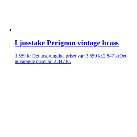
Ljusstake Perignon vintage brass
3 559
kr
Det ursprungliga priset var: 3 559 kr.
2 847
kr
Det
nuvarande priset är: 2 847 kr.