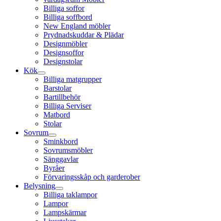
Billiga soffor
Billiga soffbord
New England möbler
Prydnadskuddar & Plädar
Designmöbler
Designsoffor
Designstolar
Kök
Billiga matgrupper
Barstolar
Bartillbehör
Billiga Serviser
Matbord
Stolar
Sovrum
Sminkbord
Sovrumsmöbler
Sänggavlar
Byråer
Förvaringsskåp och garderober
Belysning
Billiga taklampor
Lampor
Lampskärmar