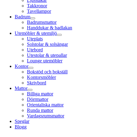
Ljusstakar
Takkronor
Tavellampor
Badrum
Badrumsmattor
Handdukar & badlakan
Utemöbler & utemiljö
Uteplats
Solstolar & solsängar
Utebord
Utestolar & utepallar
Lounge utemöbler
Kontor
Bokstöd och bokställ
Kontorsmöbler
Skrivbord
Mattor
Billiga mattor
Dörrmattor
Orientaliska mattor
Runda mattor
Vardagsrumsmattor
Speglar
Blogg