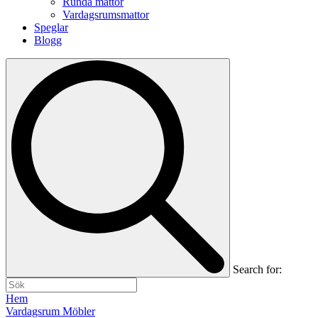
Runda mattor
Vardagsrumsmattor
Speglar
Blogg
Search for:
Hem
Vardagsrum Möbler