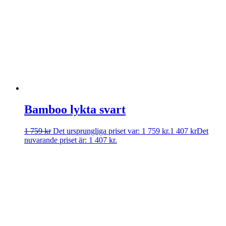
Bamboo lykta svart
1 759
kr
Det ursprungliga priset var: 1 759 kr.
1 407
kr
Det
nuvarande priset är: 1 407 kr.