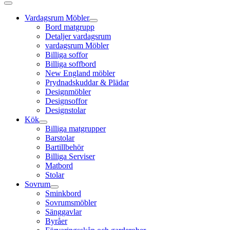
Vardagsrum Möbler
Bord matgrupp
Detaljer vardagsrum
vardagsrum Möbler
Billiga soffor
Billiga soffbord
New England möbler
Prydnadskuddar & Plädar
Designmöbler
Designsoffor
Designstolar
Kök
Billiga matgrupper
Barstolar
Bartillbehör
Billiga Serviser
Matbord
Stolar
Sovrum
Sminkbord
Sovrumsmöbler
Sänggavlar
Byråer