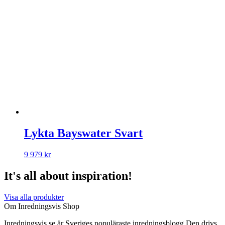
Lykta Bayswater Svart
9 979
kr
It's all about inspiration!
Visa alla produkter
Om Inredningsvis Shop
Inredningsvis.se är Sveriges populäraste inredningsblogg Den drivs