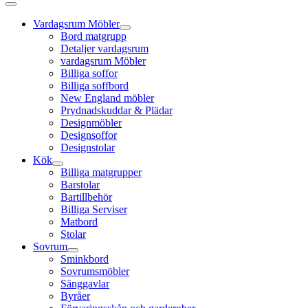
Vardagsrum Möbler
Bord matgrupp
Detaljer vardagsrum
vardagsrum Möbler
Billiga soffor
Billiga soffbord
New England möbler
Prydnadskuddar & Plädar
Designmöbler
Designsoffor
Designstolar
Kök
Billiga matgrupper
Barstolar
Bartillbehör
Billiga Serviser
Matbord
Stolar
Sovrum
Sminkbord
Sovrumsmöbler
Sänggavlar
Byråer