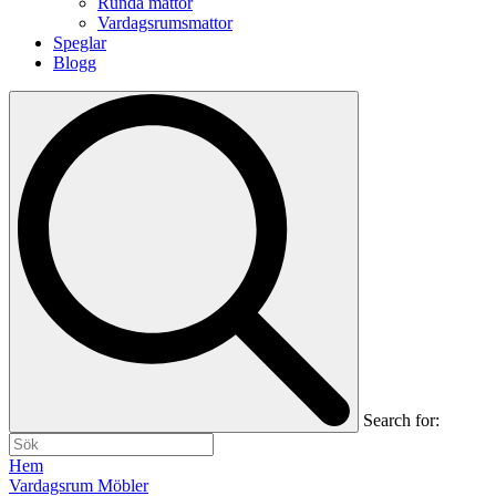
Runda mattor
Vardagsrumsmattor
Speglar
Blogg
Search for:
Hem
Vardagsrum Möbler