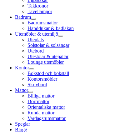
Ljusstakar
Takkronor
Tavellampor
Badrum
Badrumsmattor
Handdukar & badlakan
Utemöbler & utemiljö
Uteplats
Solstolar & solsängar
Utebord
Utestolar & utepallar
Lounge utemöbler
Kontor
Bokstöd och bokställ
Kontorsmöbler
Skrivbord
Mattor
Billiga mattor
Dörrmattor
Orientaliska mattor
Runda mattor
Vardagsrumsmattor
Speglar
Blogg