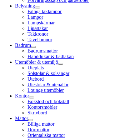
Förvaringsskåp och garderober
Belysning
Billiga taklampor
Lampor
Lampskärmar
Ljusstakar
Takkronor
Tavellampor
Badrum
Badrumsmattor
Handdukar & badlakan
Utemöbler & utemiljö
Uteplats
Solstolar & solsängar
Utebord
Utestolar & utepallar
Lounge utemöbler
Kontor
Bokstöd och bokställ
Kontorsmöbler
Skrivbord
Mattor
Billiga mattor
Dörrmattor
Orientaliska mattor