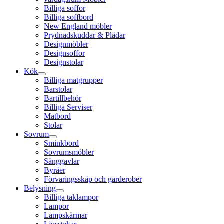
Billiga soffor
Billiga soffbord
New England möbler
Prydnadskuddar & Plädar
Designmöbler
Designsoffor
Designstolar
Kök
Billiga matgrupper
Barstolar
Bartillbehör
Billiga Serviser
Matbord
Stolar
Sovrum
Sminkbord
Sovrumsmöbler
Sänggavlar
Byråer
Förvaringsskåp och garderober
Belysning
Billiga taklampor
Lampor
Lampskärmar