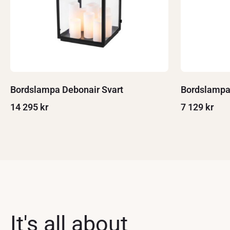
Bordslampa Debonair Svart
Bordslampa
14 295
kr
7 129
kr
It's all about