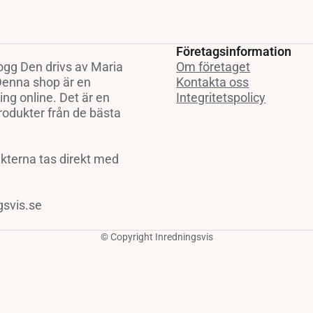
Företagsinformation
ogg Den drivs av Maria
Om företaget
 Denna shop är en
Kontakta oss
ng online. Det är en
Integritetspolicy
rodukter från de bästa
ukterna tas direkt med
gsvis.se
© Copyright Inredningsvis