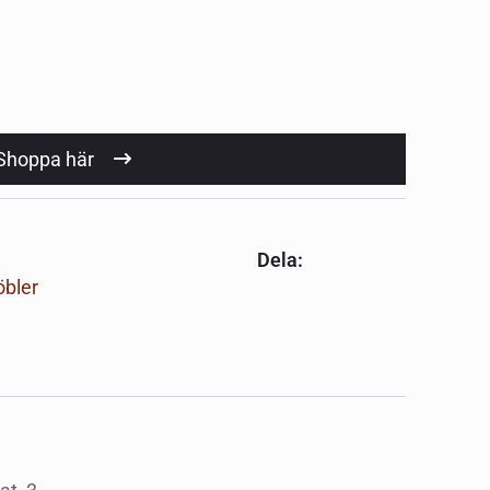
Shoppa här
Dela:
bler