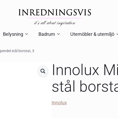
Belysning
Badrum
Utemöbler & utemiljö
pendel stål borstat, 3
Innolux M
stål borsta
Innolux