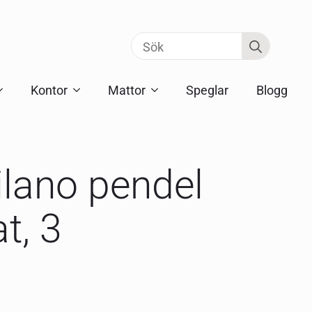
Search
for:
Kontor
Mattor
Speglar
Blogg
ilano pendel
t, 3