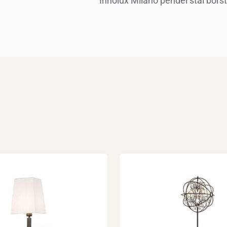
Innolux Milano pendel stål borst