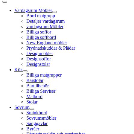
Vardagsrum Möbler
Bord matgrupp
Detaljer vardagsrum
vardagsrum Möbler
Billiga soffor
Billiga soffbord
New England möbler
Prydnadskuddar & Plädar
Designmöbler
Designsoffor
Designstolar
Kök
Billiga matgrupper
Barstolar
Bartillbehör
Billiga Serviser
Matbord
Stolar
Sovrum
Sminkbord
Sovrumsmöbler
Sänggavlar
Byråer