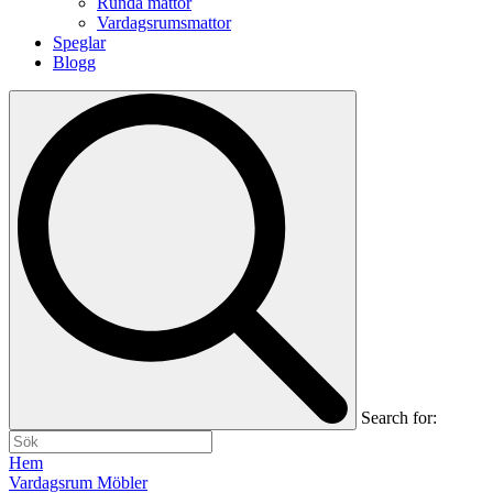
Runda mattor
Vardagsrumsmattor
Speglar
Blogg
Search for:
Hem
Vardagsrum Möbler