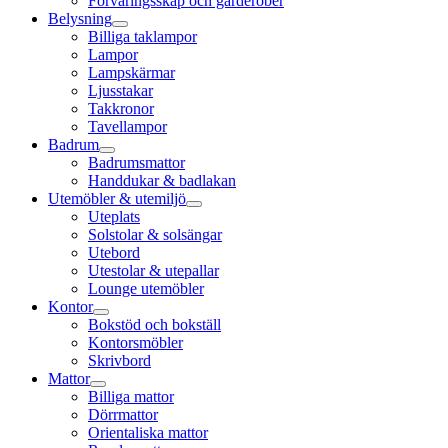
Förvaringsskåp och garderober
Belysning
Billiga taklampor
Lampor
Lampskärmar
Ljusstakar
Takkronor
Tavellampor
Badrum
Badrumsmattor
Handdukar & badlakan
Utemöbler & utemiljö
Uteplats
Solstolar & solsängar
Utebord
Utestolar & utepallar
Lounge utemöbler
Kontor
Bokstöd och bokställ
Kontorsmöbler
Skrivbord
Mattor
Billiga mattor
Dörrmattor
Orientaliska mattor