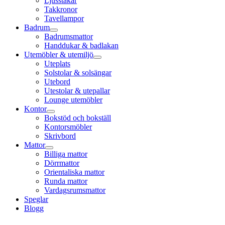
Ljusstakar
Takkronor
Tavellampor
Badrum
Badrumsmattor
Handdukar & badlakan
Utemöbler & utemiljö
Uteplats
Solstolar & solsängar
Utebord
Utestolar & utepallar
Lounge utemöbler
Kontor
Bokstöd och bokställ
Kontorsmöbler
Skrivbord
Mattor
Billiga mattor
Dörrmattor
Orientaliska mattor
Runda mattor
Vardagsrumsmattor
Speglar
Blogg