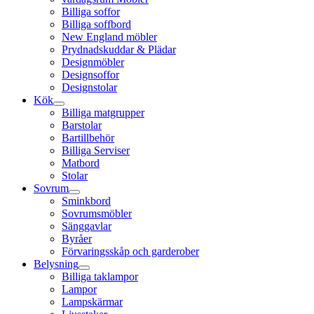
Billiga soffor
Billiga soffbord
New England möbler
Prydnadskuddar & Plädar
Designmöbler
Designsoffor
Designstolar
Kök
Billiga matgrupper
Barstolar
Bartillbehör
Billiga Serviser
Matbord
Stolar
Sovrum
Sminkbord
Sovrumsmöbler
Sänggavlar
Byråer
Förvaringsskåp och garderober
Belysning
Billiga taklampor
Lampor
Lampskärmar