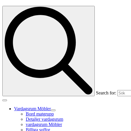
Search for:
Vardagsrum Möbler
Bord matgrupp
Detaljer vardagsrum
vardagsrum Möbler
Billiga soffor