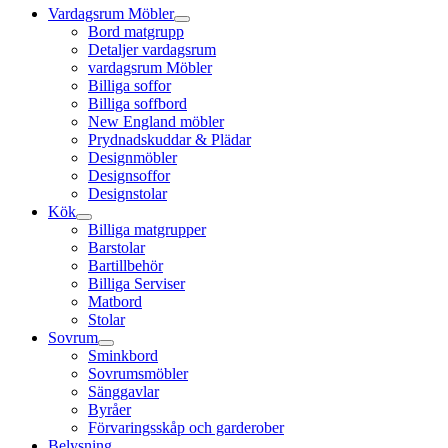
Vardagsrum Möbler
Bord matgrupp
Detaljer vardagsrum
vardagsrum Möbler
Billiga soffor
Billiga soffbord
New England möbler
Prydnadskuddar & Plädar
Designmöbler
Designsoffor
Designstolar
Kök
Billiga matgrupper
Barstolar
Bartillbehör
Billiga Serviser
Matbord
Stolar
Sovrum
Sminkbord
Sovrumsmöbler
Sänggavlar
Byråer
Förvaringsskåp och garderober
Belysning