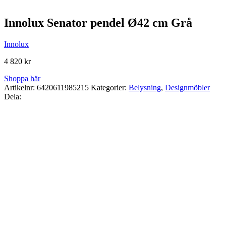
Innolux Senator pendel Ø42 cm Grå
Innolux
4 820
kr
Shoppa här
Artikelnr:
6420611985215
Kategorier:
Belysning
,
Designmöbler
Dela: