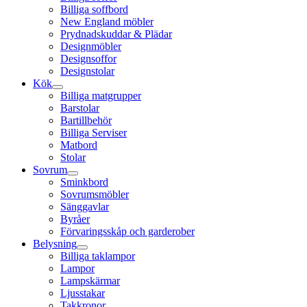
Billiga soffbord
New England möbler
Prydnadskuddar & Plädar
Designmöbler
Designsoffor
Designstolar
Kök
Billiga matgrupper
Barstolar
Bartillbehör
Billiga Serviser
Matbord
Stolar
Sovrum
Sminkbord
Sovrumsmöbler
Sänggavlar
Byråer
Förvaringsskåp och garderober
Belysning
Billiga taklampor
Lampor
Lampskärmar
Ljusstakar
Takkronor