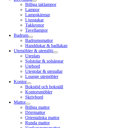
Billiga taklampor
Lampor
Lampskärmar
Ljusstakar
Takkronor
Tavellampor
Badrum
Badrumsmattor
Handdukar & badlakan
Utemöbler & utemiljö
Uteplats
Solstolar & solsängar
Utebord
Utestolar & utepallar
Lounge utemöbler
Kontor
Bokstöd och bokställ
Kontorsmöbler
Skrivbord
Mattor
Billiga mattor
Dörrmattor
Orientaliska mattor
Runda mattor
Vardagsrumsmattor