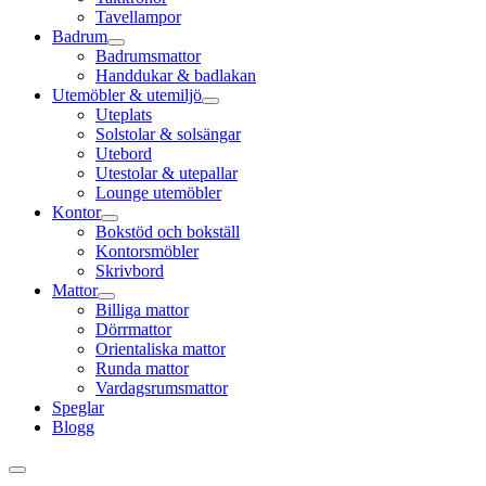
Tavellampor
Badrum
Badrumsmattor
Handdukar & badlakan
Utemöbler & utemiljö
Uteplats
Solstolar & solsängar
Utebord
Utestolar & utepallar
Lounge utemöbler
Kontor
Bokstöd och bokställ
Kontorsmöbler
Skrivbord
Mattor
Billiga mattor
Dörrmattor
Orientaliska mattor
Runda mattor
Vardagsrumsmattor
Speglar
Blogg