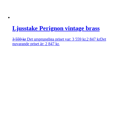
Ljusstake Perignon vintage brass
3 559
kr
Det ursprungliga priset var: 3 559 kr.
2 847
kr
Det
nuvarande priset är: 2 847 kr.