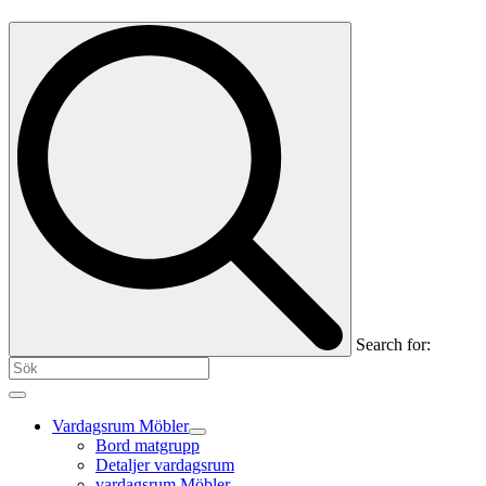
Search for:
Vardagsrum Möbler
Bord matgrupp
Detaljer vardagsrum
vardagsrum Möbler