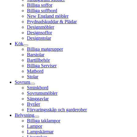
Billiga soffor
Billiga soffbord
New England möbler
Prydnadskuddar & Plädar
Designmöbler
Designsoffor
Designstolar
Kök
Billiga matgrupper
Barstolar
Bartillbehör
Billiga Serviser
Matbord
Stolar
Sovrum
Sminkbord
Sovrumsmöbler
Sänggavlar
Byråer
Förvaringsskåp och garderober
Belysning
Billiga taklampor
Lampor
Lampskärmar