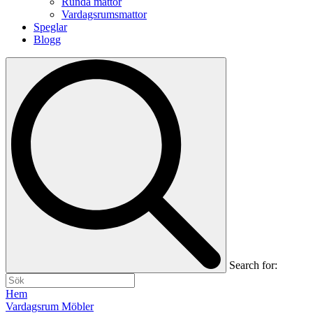
Runda mattor
Vardagsrumsmattor
Speglar
Blogg
Search for:
Hem
Vardagsrum Möbler