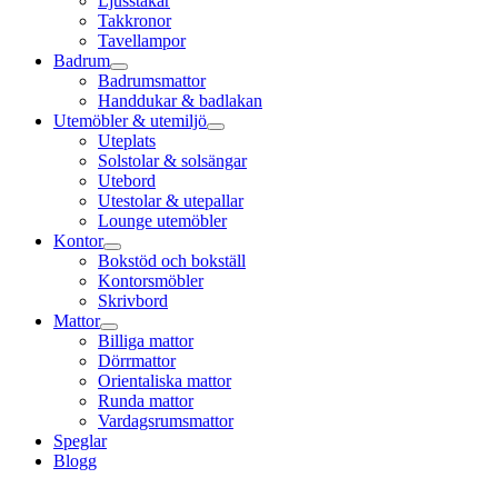
Ljusstakar
Takkronor
Tavellampor
Badrum
Badrumsmattor
Handdukar & badlakan
Utemöbler & utemiljö
Uteplats
Solstolar & solsängar
Utebord
Utestolar & utepallar
Lounge utemöbler
Kontor
Bokstöd och bokställ
Kontorsmöbler
Skrivbord
Mattor
Billiga mattor
Dörrmattor
Orientaliska mattor
Runda mattor
Vardagsrumsmattor
Speglar
Blogg