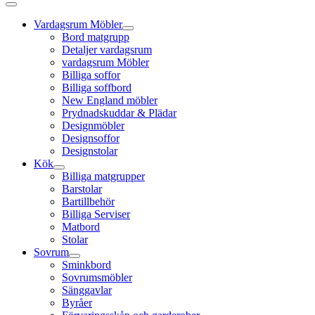
Vardagsrum Möbler
Bord matgrupp
Detaljer vardagsrum
vardagsrum Möbler
Billiga soffor
Billiga soffbord
New England möbler
Prydnadskuddar & Plädar
Designmöbler
Designsoffor
Designstolar
Kök
Billiga matgrupper
Barstolar
Bartillbehör
Billiga Serviser
Matbord
Stolar
Sovrum
Sminkbord
Sovrumsmöbler
Sänggavlar
Byråer