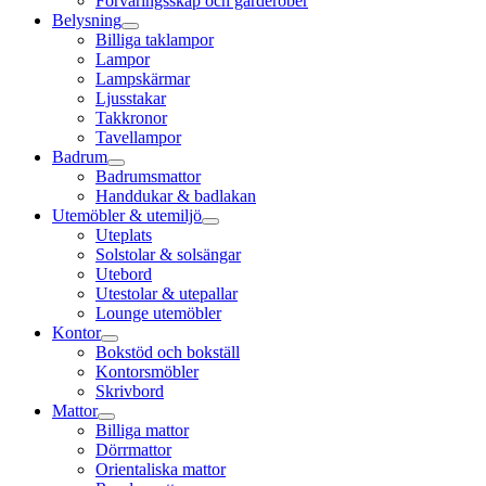
Förvaringsskåp och garderober
Belysning
Billiga taklampor
Lampor
Lampskärmar
Ljusstakar
Takkronor
Tavellampor
Badrum
Badrumsmattor
Handdukar & badlakan
Utemöbler & utemiljö
Uteplats
Solstolar & solsängar
Utebord
Utestolar & utepallar
Lounge utemöbler
Kontor
Bokstöd och bokställ
Kontorsmöbler
Skrivbord
Mattor
Billiga mattor
Dörrmattor
Orientaliska mattor