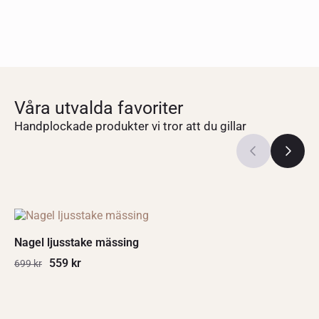
Våra utvalda favoriter
Handplockade produkter vi tror att du gillar
Nagel ljusstake mässing
559
kr
699
kr
Det
Det
ursprungliga
nuvarande
priset
priset
var:
är: