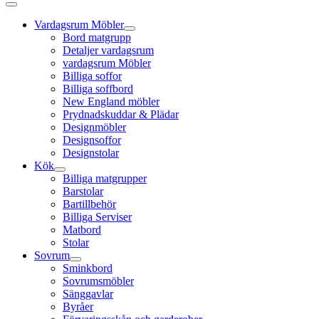
Vardagsrum Möbler
Bord matgrupp
Detaljer vardagsrum
vardagsrum Möbler
Billiga soffor
Billiga soffbord
New England möbler
Prydnadskuddar & Plädar
Designmöbler
Designsoffor
Designstolar
Kök
Billiga matgrupper
Barstolar
Bartillbehör
Billiga Serviser
Matbord
Stolar
Sovrum
Sminkbord
Sovrumsmöbler
Sänggavlar
Byråer