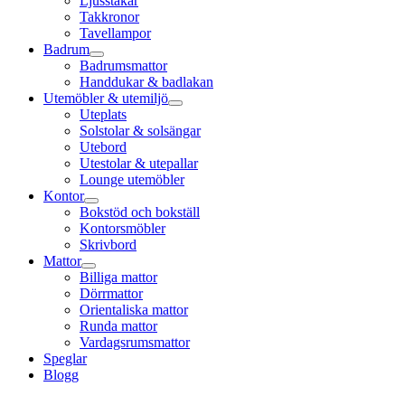
Ljusstakar
Takkronor
Tavellampor
Badrum
Badrumsmattor
Handdukar & badlakan
Utemöbler & utemiljö
Uteplats
Solstolar & solsängar
Utebord
Utestolar & utepallar
Lounge utemöbler
Kontor
Bokstöd och bokställ
Kontorsmöbler
Skrivbord
Mattor
Billiga mattor
Dörrmattor
Orientaliska mattor
Runda mattor
Vardagsrumsmattor
Speglar
Blogg