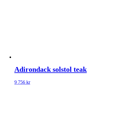
Adirondack solstol teak
9 756
kr