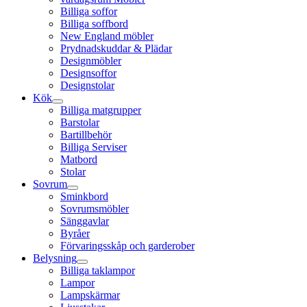
Billiga soffor
Billiga soffbord
New England möbler
Prydnadskuddar & Plädar
Designmöbler
Designsoffor
Designstolar
Kök
Billiga matgrupper
Barstolar
Bartillbehör
Billiga Serviser
Matbord
Stolar
Sovrum
Sminkbord
Sovrumsmöbler
Sänggavlar
Byråer
Förvaringsskåp och garderober
Belysning
Billiga taklampor
Lampor
Lampskärmar