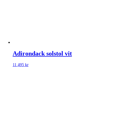
Adirondack solstol vit
11 495
kr