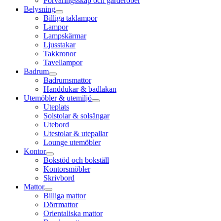
Förvaringsskåp och garderober
Belysning
Billiga taklampor
Lampor
Lampskärmar
Ljusstakar
Takkronor
Tavellampor
Badrum
Badrumsmattor
Handdukar & badlakan
Utemöbler & utemiljö
Uteplats
Solstolar & solsängar
Utebord
Utestolar & utepallar
Lounge utemöbler
Kontor
Bokstöd och bokställ
Kontorsmöbler
Skrivbord
Mattor
Billiga mattor
Dörrmattor
Orientaliska mattor