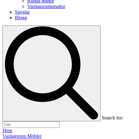
Runda mattor
Vardagsrumsmattor
Speglar
Blogg
Search for:
Hem
Vardagsrum Möbler