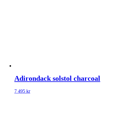
Adirondack solstol charcoal
7 495
kr