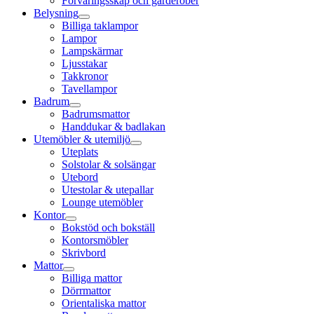
Förvaringsskåp och garderober
Belysning
Billiga taklampor
Lampor
Lampskärmar
Ljusstakar
Takkronor
Tavellampor
Badrum
Badrumsmattor
Handdukar & badlakan
Utemöbler & utemiljö
Uteplats
Solstolar & solsängar
Utebord
Utestolar & utepallar
Lounge utemöbler
Kontor
Bokstöd och bokställ
Kontorsmöbler
Skrivbord
Mattor
Billiga mattor
Dörrmattor
Orientaliska mattor