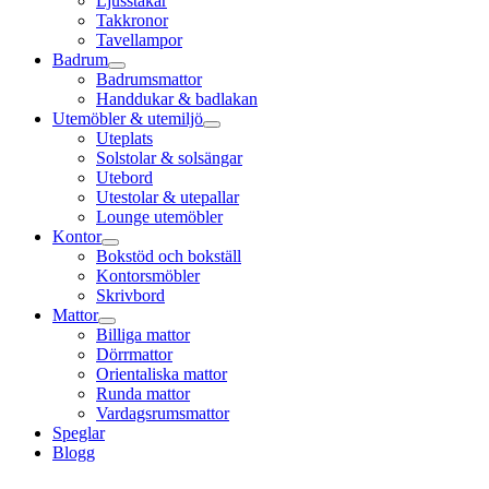
Ljusstakar
Takkronor
Tavellampor
Badrum
Badrumsmattor
Handdukar & badlakan
Utemöbler & utemiljö
Uteplats
Solstolar & solsängar
Utebord
Utestolar & utepallar
Lounge utemöbler
Kontor
Bokstöd och bokställ
Kontorsmöbler
Skrivbord
Mattor
Billiga mattor
Dörrmattor
Orientaliska mattor
Runda mattor
Vardagsrumsmattor
Speglar
Blogg