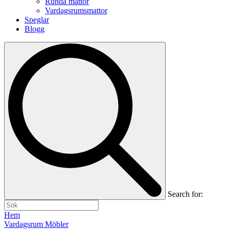
Runda mattor
Vardagsrumsmattor
Speglar
Blogg
Search for:
Hem
Vardagsrum Möbler