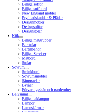
Billiga soffor
Billiga soffbord
New England möbler
Prydnadskuddar & Plädar
Designmöbler
Designsoffor
Designstolar
Kök
Billiga matgrupper
Barstolar
Bartillbehör
Billiga Serviser
Matbord
Stolar
Sovrum
Sminkbord
Sovrumsmöbler
Sänggavlar
Byråer
Förvaringsskåp och garderober
Belysning
Billiga taklampor
Lampor
Lampskärmar