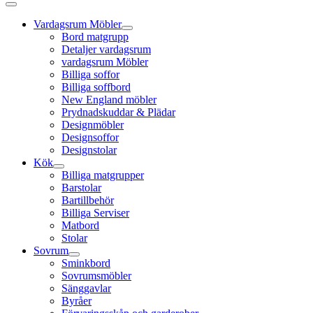
Vardagsrum Möbler
Bord matgrupp
Detaljer vardagsrum
vardagsrum Möbler
Billiga soffor
Billiga soffbord
New England möbler
Prydnadskuddar & Plädar
Designmöbler
Designsoffor
Designstolar
Kök
Billiga matgrupper
Barstolar
Bartillbehör
Billiga Serviser
Matbord
Stolar
Sovrum
Sminkbord
Sovrumsmöbler
Sänggavlar
Byråer