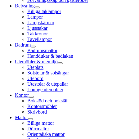
Förvaringsskåp och garderober
Belysning
Billiga taklampor
Lampor
Lampskärmar
Ljusstakar
Takkronor
Tavellampor
Badrum
Badrumsmattor
Handdukar & badlakan
Utemöbler & utemiljö
Uteplats
Solstolar & solsängar
Utebord
Utestolar & utepallar
Lounge utemöbler
Kontor
Bokstöd och bokställ
Kontorsmöbler
Skrivbord
Mattor
Billiga mattor
Dörrmattor
Orientaliska mattor