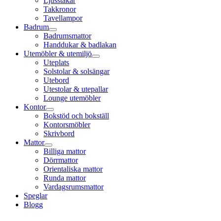
Ljusstakar
Takkronor
Tavellampor
Badrum
Badrumsmattor
Handdukar & badlakan
Utemöbler & utemiljö
Uteplats
Solstolar & solsängar
Utebord
Utestolar & utepallar
Lounge utemöbler
Kontor
Bokstöd och bokställ
Kontorsmöbler
Skrivbord
Mattor
Billiga mattor
Dörrmattor
Orientaliska mattor
Runda mattor
Vardagsrumsmattor
Speglar
Blogg