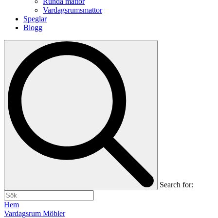
Runda mattor
Vardagsrumsmattor
Speglar
Blogg
Search for:
Hem
Vardagsrum Möbler