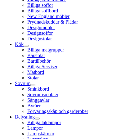
Billiga soffor
Billiga soffbord
New England möbler
Prydnadskuddar & Plädar
Designmöbler
Designsoffor
Designstolar
Kök
Billiga matgrupper
Barstolar
Bartillbehör
Billiga Serviser
Matbord
Stolar
Sovrum
Sminkbord
Sovrumsmöbler
Sänggavlar
Byråer
Förvaringsskåp och garderober
Belysning
Billiga taklampor
Lampor
Lampskärmar