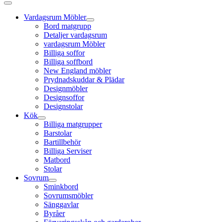
Vardagsrum Möbler
Bord matgrupp
Detaljer vardagsrum
vardagsrum Möbler
Billiga soffor
Billiga soffbord
New England möbler
Prydnadskuddar & Plädar
Designmöbler
Designsoffor
Designstolar
Kök
Billiga matgrupper
Barstolar
Bartillbehör
Billiga Serviser
Matbord
Stolar
Sovrum
Sminkbord
Sovrumsmöbler
Sänggavlar
Byråer