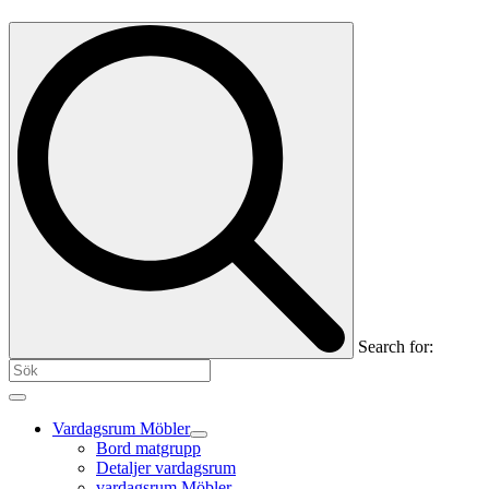
Search for:
Vardagsrum Möbler
Bord matgrupp
Detaljer vardagsrum
vardagsrum Möbler