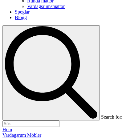
Runda mattor
Vardagsrumsmattor
Speglar
Blogg
Search for:
Hem
Vardagsrum Möbler