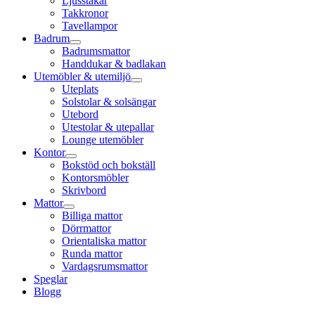
Ljusstakar
Takkronor
Tavellampor
Badrum
Badrumsmattor
Handdukar & badlakan
Utemöbler & utemiljö
Uteplats
Solstolar & solsängar
Utebord
Utestolar & utepallar
Lounge utemöbler
Kontor
Bokstöd och bokställ
Kontorsmöbler
Skrivbord
Mattor
Billiga mattor
Dörrmattor
Orientaliska mattor
Runda mattor
Vardagsrumsmattor
Speglar
Blogg