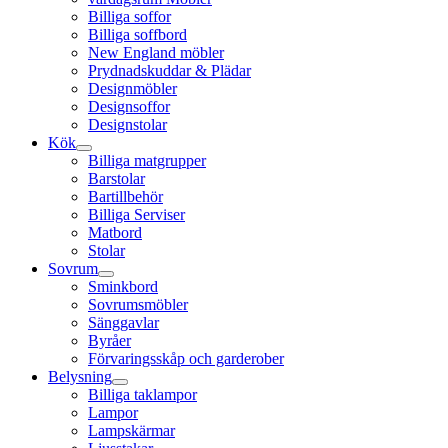
Billiga soffor
Billiga soffbord
New England möbler
Prydnadskuddar & Plädar
Designmöbler
Designsoffor
Designstolar
Kök
Billiga matgrupper
Barstolar
Bartillbehör
Billiga Serviser
Matbord
Stolar
Sovrum
Sminkbord
Sovrumsmöbler
Sänggavlar
Byråer
Förvaringsskåp och garderober
Belysning
Billiga taklampor
Lampor
Lampskärmar