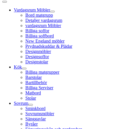
Vardagsrum Möbler
Bord matgrupp
Detaljer vardagsrum
vardagsrum Möbler
Billiga soffor
Billiga soffbord
New England möbler
Prydnadskuddar & Plädar
Designmöbler
Designsoffor
Designstolar
Kök
Billiga matgrupper
Barstolar
Bartillbehör
Billiga Serviser
Matbord
Stolar
Sovrum
Sminkbord
Sovrumsmöbler
Sänggavlar
Byråer