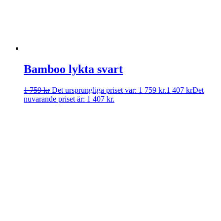
Bamboo lykta svart
1 759
kr
Det ursprungliga priset var: 1 759 kr.
1 407
kr
Det
nuvarande priset är: 1 407 kr.