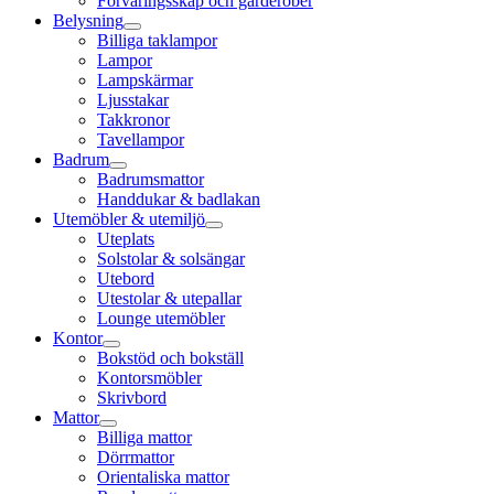
Förvaringsskåp och garderober
Belysning
Billiga taklampor
Lampor
Lampskärmar
Ljusstakar
Takkronor
Tavellampor
Badrum
Badrumsmattor
Handdukar & badlakan
Utemöbler & utemiljö
Uteplats
Solstolar & solsängar
Utebord
Utestolar & utepallar
Lounge utemöbler
Kontor
Bokstöd och bokställ
Kontorsmöbler
Skrivbord
Mattor
Billiga mattor
Dörrmattor
Orientaliska mattor