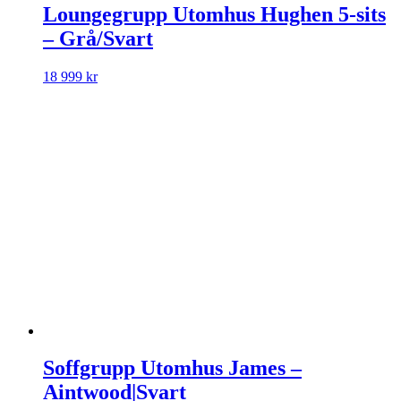
Loungegrupp Utomhus Hughen 5-sits
– Grå/Svart
18 999
kr
Soffgrupp Utomhus James –
Aintwood|Svart