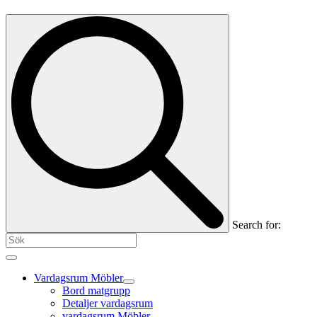
Search for:
Vardagsrum Möbler
Bord matgrupp
Detaljer vardagsrum
vardagsrum Möbler