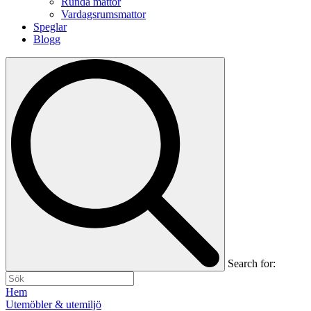
Runda mattor
Vardagsrumsmattor
Speglar
Blogg
Search for:
Hem
Utemöbler & utemiljö