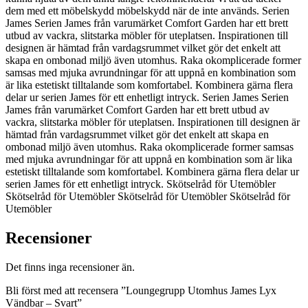
dem med ett möbelskydd möbelskydd när de inte används. Serien
James Serien James från varumärket Comfort Garden har ett brett
utbud av vackra, slitstarka möbler för uteplatsen. Inspirationen till
designen är hämtad från vardagsrummet vilket gör det enkelt att
skapa en ombonad miljö även utomhus. Raka okomplicerade former
samsas med mjuka avrundningar för att uppnå en kombination som
är lika estetiskt tilltalande som komfortabel. Kombinera gärna flera
delar ur serien James för ett enhetligt intryck. Serien James Serien
James från varumärket Comfort Garden har ett brett utbud av
vackra, slitstarka möbler för uteplatsen. Inspirationen till designen är
hämtad från vardagsrummet vilket gör det enkelt att skapa en
ombonad miljö även utomhus. Raka okomplicerade former samsas
med mjuka avrundningar för att uppnå en kombination som är lika
estetiskt tilltalande som komfortabel. Kombinera gärna flera delar ur
serien James för ett enhetligt intryck. Skötselråd för Utemöbler
Skötselråd för Utemöbler Skötselråd för Utemöbler Skötselråd för
Utemöbler
Recensioner
Det finns inga recensioner än.
Bli först med att recensera ”Loungegrupp Utomhus James Lyx
Vändbar – Svart”