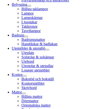
Förvaringsskåp och garderober
Belysning
Billiga taklampor
Lampor
Lampskärmar
Ljusstakar
Takkronor
Tavellampor
Badrum
Badrumsmattor
Handdukar & badlakan
Utemöbler & utemiljö
Uteplats
Solstolar & solsängar
Utebord
Utestolar & utepallar
Lounge utemöbler
Kontor
Bokstöd och bokställ
Kontorsmöbler
Skrivbord
Mattor
Billiga mattor
Dörrmattor
Orientaliska mattor