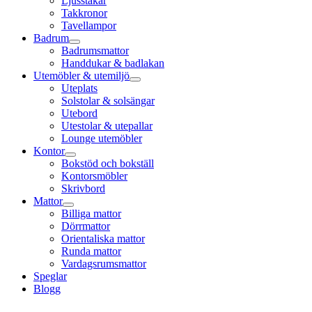
Ljusstakar
Takkronor
Tavellampor
Badrum
Badrumsmattor
Handdukar & badlakan
Utemöbler & utemiljö
Uteplats
Solstolar & solsängar
Utebord
Utestolar & utepallar
Lounge utemöbler
Kontor
Bokstöd och bokställ
Kontorsmöbler
Skrivbord
Mattor
Billiga mattor
Dörrmattor
Orientaliska mattor
Runda mattor
Vardagsrumsmattor
Speglar
Blogg