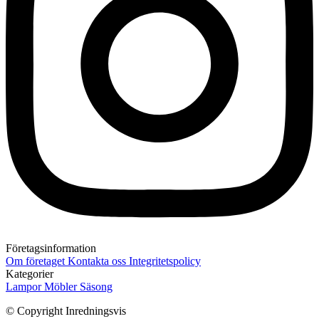
Företagsinformation
Om företaget
Kontakta oss
Integritetspolicy
Kategorier
Lampor
Möbler
Säsong
© Copyright Inredningsvis