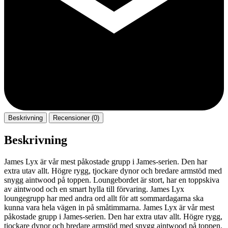
Beskrivning
Recensioner (0)
Beskrivning
James Lyx är vår mest påkostade grupp i James-serien. Den har
extra utav allt. Högre rygg, tjockare dynor och bredare armstöd med
snygg aintwood på toppen. Loungebordet är stort, har en toppskiva
av aintwood och en smart hylla till förvaring. James Lyx
loungegrupp har med andra ord allt för att sommardagarna ska
kunna vara hela vägen in på småtimmarna. James Lyx är vår mest
påkostade grupp i James-serien. Den har extra utav allt. Högre rygg,
tjockare dynor och bredare armstöd med snygg aintwood på toppen.