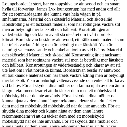
Loungebordet är stort, har en toppskiva av aintwood och en smart
hylla till förvaring. James Lyx loungegrupp har med andra ord allt
för att sommardagarna ska kunna vara hela vägen in på
småtimmarna. Material och skötselråd Material och skötselråd
Konstrotting är ett tacksamt material som har rottingens vackra stil
men är betydligt mer lättskött och hållbart. Konstrottingen är
väderbeständig och klarar av att stå ute året om i vårt nordiska
klimat. Bordsskivan består av aintwood, ett träliknande material som
har träets vackra ådring men är betydligt mer lättskött. Ytan är
naturligt vattenavvisande och enkel att torka av vid behov. Material
och skötselråd Material och skötselråd Konstrotting är ett tacksamt
material som har rottingens vackra stil men är betydligt mer lättskött
och hållbart. Konstrottingen är väderbeständig och klarar av att stå
ute året om i vårt nordiska klimat. Bordsskivan består av aintwood,
ett träliknande material som har träets vackra ådring men är betydligt
mer lättskött. Ytan är naturligt vattenavvisande och enkel att torka av
vid behov. För att skydda dina möbler och kunna njuta av dem ännu
längre rekommenderar vi att du täcker dem med ett möbelskydd
möbelskydd när de inte används. För att skydda dina möbler och
kunna njuta av dem ännu längre rekommenderar vi att du täcker
dem med ett möbelskydd möbelskydd när de inte används. För att
skydda dina möbler och kunna njuta av dem ännu längre
rekommenderar vi att du täcker dem med ett möbelskydd
möbelskydd när de inte används. För att skydda dina möbler och
kunna njuta av dem ännu längre rekommenderar vi att du täcker