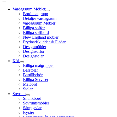
Vardagsrum Möbler
Bord matgrupp
Detaljer vardagsrum
vardagsrum Möbler
Billiga soffor
Billiga soffbord
New England möbler
Prydnadskuddar & Plädar
Designmöbler
Designsoffor
Designstolar
Kök
Billiga matgrupper
Barstolar
Bartillbehör
Billiga Serviser
Matbord
Stolar
Sovrum
Sminkbord
Sovrumsmöbler
Sänggavlar
Byråer