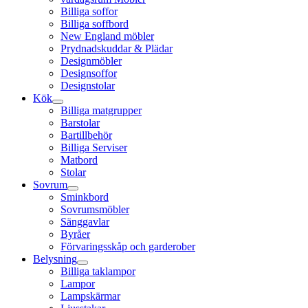
Billiga soffor
Billiga soffbord
New England möbler
Prydnadskuddar & Plädar
Designmöbler
Designsoffor
Designstolar
Kök
Billiga matgrupper
Barstolar
Bartillbehör
Billiga Serviser
Matbord
Stolar
Sovrum
Sminkbord
Sovrumsmöbler
Sänggavlar
Byråer
Förvaringsskåp och garderober
Belysning
Billiga taklampor
Lampor
Lampskärmar