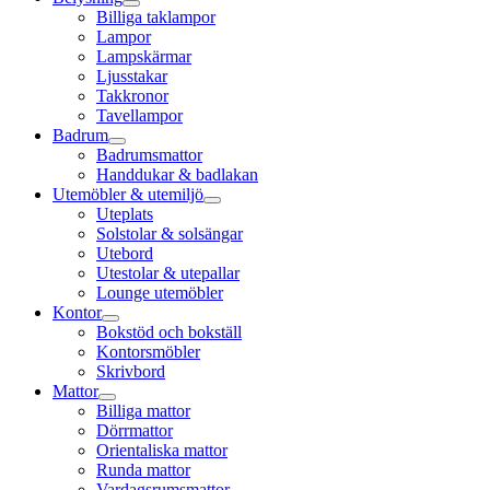
Billiga taklampor
Lampor
Lampskärmar
Ljusstakar
Takkronor
Tavellampor
Badrum
Badrumsmattor
Handdukar & badlakan
Utemöbler & utemiljö
Uteplats
Solstolar & solsängar
Utebord
Utestolar & utepallar
Lounge utemöbler
Kontor
Bokstöd och bokställ
Kontorsmöbler
Skrivbord
Mattor
Billiga mattor
Dörrmattor
Orientaliska mattor
Runda mattor
Vardagsrumsmattor