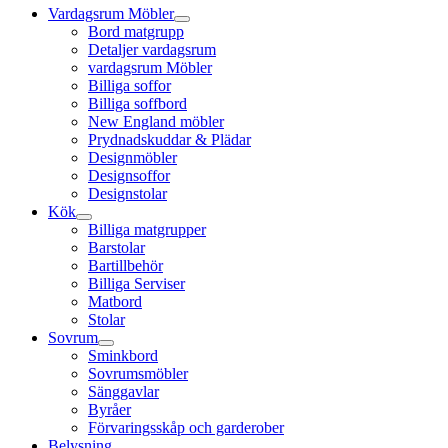
Vardagsrum Möbler
Bord matgrupp
Detaljer vardagsrum
vardagsrum Möbler
Billiga soffor
Billiga soffbord
New England möbler
Prydnadskuddar & Plädar
Designmöbler
Designsoffor
Designstolar
Kök
Billiga matgrupper
Barstolar
Bartillbehör
Billiga Serviser
Matbord
Stolar
Sovrum
Sminkbord
Sovrumsmöbler
Sänggavlar
Byråer
Förvaringsskåp och garderober
Belysning