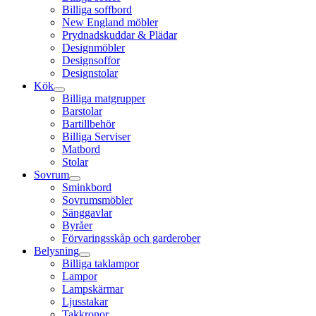
Billiga soffbord
New England möbler
Prydnadskuddar & Plädar
Designmöbler
Designsoffor
Designstolar
Kök
Billiga matgrupper
Barstolar
Bartillbehör
Billiga Serviser
Matbord
Stolar
Sovrum
Sminkbord
Sovrumsmöbler
Sänggavlar
Byråer
Förvaringsskåp och garderober
Belysning
Billiga taklampor
Lampor
Lampskärmar
Ljusstakar
Takkronor