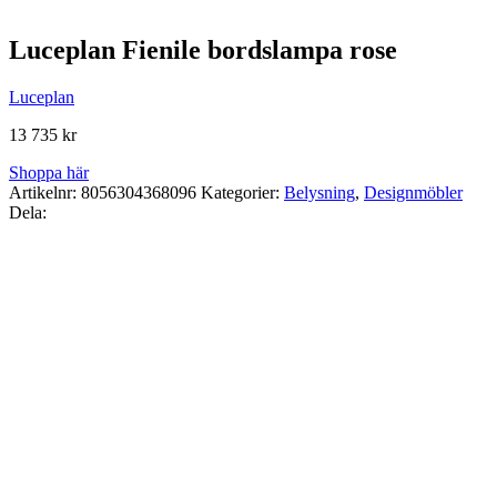
Luceplan Fienile bordslampa rose
Luceplan
13 735
kr
Shoppa här
Artikelnr:
8056304368096
Kategorier:
Belysning
,
Designmöbler
Dela: