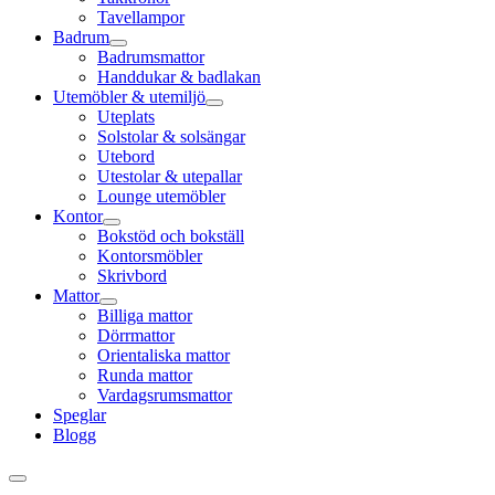
Tavellampor
Badrum
Badrumsmattor
Handdukar & badlakan
Utemöbler & utemiljö
Uteplats
Solstolar & solsängar
Utebord
Utestolar & utepallar
Lounge utemöbler
Kontor
Bokstöd och bokställ
Kontorsmöbler
Skrivbord
Mattor
Billiga mattor
Dörrmattor
Orientaliska mattor
Runda mattor
Vardagsrumsmattor
Speglar
Blogg