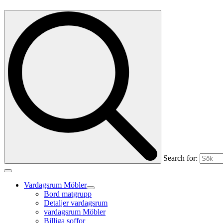
Search for:
Vardagsrum Möbler
Bord matgrupp
Detaljer vardagsrum
vardagsrum Möbler
Billiga soffor