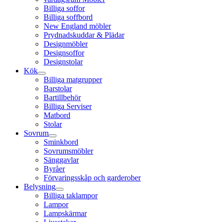
Billiga soffor
Billiga soffbord
New England möbler
Prydnadskuddar & Plädar
Designmöbler
Designsoffor
Designstolar
Kök
Billiga matgrupper
Barstolar
Bartillbehör
Billiga Serviser
Matbord
Stolar
Sovrum
Sminkbord
Sovrumsmöbler
Sänggavlar
Byråer
Förvaringsskåp och garderober
Belysning
Billiga taklampor
Lampor
Lampskärmar