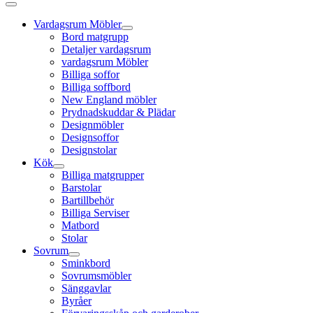
Vardagsrum Möbler
Bord matgrupp
Detaljer vardagsrum
vardagsrum Möbler
Billiga soffor
Billiga soffbord
New England möbler
Prydnadskuddar & Plädar
Designmöbler
Designsoffor
Designstolar
Kök
Billiga matgrupper
Barstolar
Bartillbehör
Billiga Serviser
Matbord
Stolar
Sovrum
Sminkbord
Sovrumsmöbler
Sänggavlar
Byråer