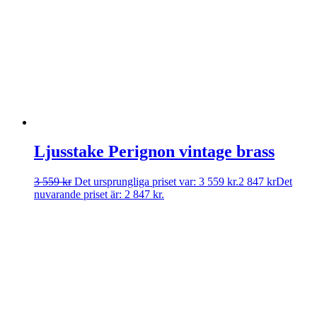
Ljusstake Perignon vintage brass
3 559
kr
Det ursprungliga priset var: 3 559 kr.
2 847
kr
Det
nuvarande priset är: 2 847 kr.