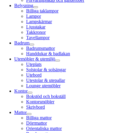
Förvaringsskåp och garderober
Belysning
Billiga taklampor
Lampor
Lampskärmar
Ljusstakar
Takkronor
Tavellampor
Badrum
Badrumsmattor
Handdukar & badlakan
Utemöbler & utemiljö
Uteplats
Solstolar & solsängar
Utebord
Utestolar & utepallar
Lounge utemöbler
Kontor
Bokstöd och bokställ
Kontorsmöbler
Skrivbord
Mattor
Billiga mattor
Dörrmattor
Orientaliska mattor