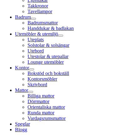
Ljusstakar
Takkronor
Tavellampor
Badrum
Badrumsmattor
Handdukar & badlakan
Utemöbler & utemiljö
Uteplats
Solstolar & solsängar
Utebord
Utestolar & utepallar
Lounge utemöbler
Kontor
Bokstöd och bokställ
Kontorsmöbler
Skrivbord
Mattor
Billiga mattor
Dörrmattor
Orientaliska mattor
Runda mattor
Vardagsrumsmattor
Speglar
Blogg