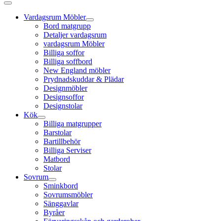
Vardagsrum Möbler
Bord matgrupp
Detaljer vardagsrum
vardagsrum Möbler
Billiga soffor
Billiga soffbord
New England möbler
Prydnadskuddar & Plädar
Designmöbler
Designsoffor
Designstolar
Kök
Billiga matgrupper
Barstolar
Bartillbehör
Billiga Serviser
Matbord
Stolar
Sovrum
Sminkbord
Sovrumsmöbler
Sänggavlar
Byråer