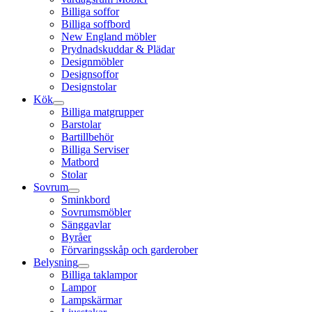
Billiga soffor
Billiga soffbord
New England möbler
Prydnadskuddar & Plädar
Designmöbler
Designsoffor
Designstolar
Kök
Billiga matgrupper
Barstolar
Bartillbehör
Billiga Serviser
Matbord
Stolar
Sovrum
Sminkbord
Sovrumsmöbler
Sänggavlar
Byråer
Förvaringsskåp och garderober
Belysning
Billiga taklampor
Lampor
Lampskärmar