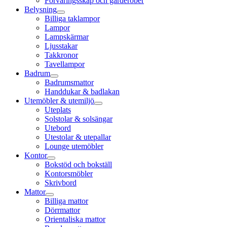
Förvaringsskåp och garderober
Belysning
Billiga taklampor
Lampor
Lampskärmar
Ljusstakar
Takkronor
Tavellampor
Badrum
Badrumsmattor
Handdukar & badlakan
Utemöbler & utemiljö
Uteplats
Solstolar & solsängar
Utebord
Utestolar & utepallar
Lounge utemöbler
Kontor
Bokstöd och bokställ
Kontorsmöbler
Skrivbord
Mattor
Billiga mattor
Dörrmattor
Orientaliska mattor