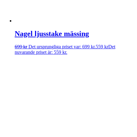
Nagel ljusstake mässing
699
kr
Det ursprungliga priset var: 699 kr.
559
kr
Det
nuvarande priset är: 559 kr.