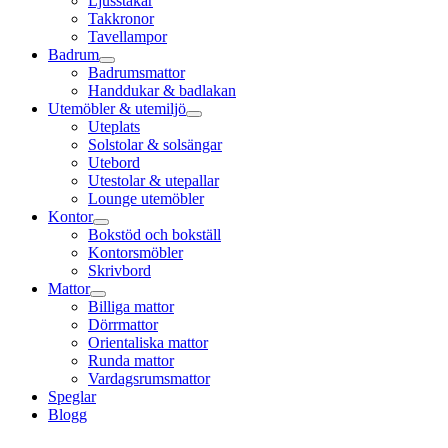
Ljusstakar
Takkronor
Tavellampor
Badrum
Badrumsmattor
Handdukar & badlakan
Utemöbler & utemiljö
Uteplats
Solstolar & solsängar
Utebord
Utestolar & utepallar
Lounge utemöbler
Kontor
Bokstöd och bokställ
Kontorsmöbler
Skrivbord
Mattor
Billiga mattor
Dörrmattor
Orientaliska mattor
Runda mattor
Vardagsrumsmattor
Speglar
Blogg