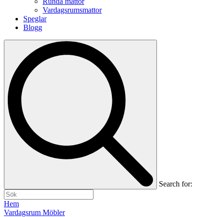
Runda mattor
Vardagsrumsmattor
Speglar
Blogg
Search for:
Hem
Vardagsrum Möbler