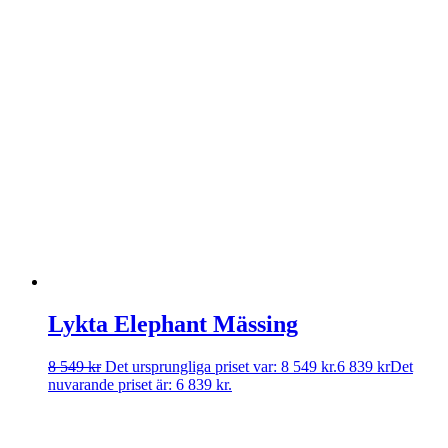
Lykta Elephant Mässing
8 549
kr
Det ursprungliga priset var: 8 549 kr.
6 839
kr
Det
nuvarande priset är: 6 839 kr.