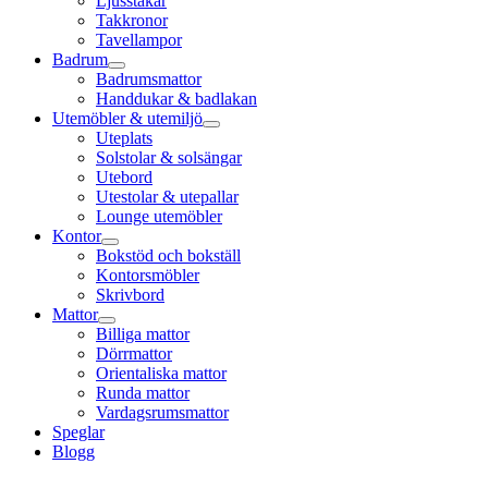
Ljusstakar
Takkronor
Tavellampor
Badrum
Badrumsmattor
Handdukar & badlakan
Utemöbler & utemiljö
Uteplats
Solstolar & solsängar
Utebord
Utestolar & utepallar
Lounge utemöbler
Kontor
Bokstöd och bokställ
Kontorsmöbler
Skrivbord
Mattor
Billiga mattor
Dörrmattor
Orientaliska mattor
Runda mattor
Vardagsrumsmattor
Speglar
Blogg