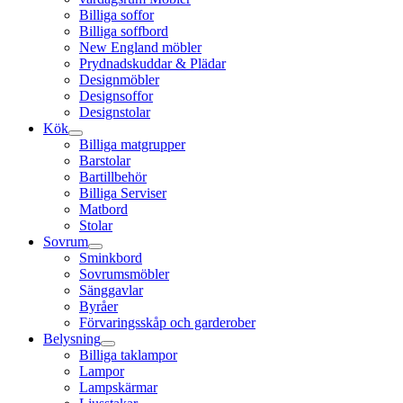
Billiga soffor
Billiga soffbord
New England möbler
Prydnadskuddar & Plädar
Designmöbler
Designsoffor
Designstolar
Kök
Billiga matgrupper
Barstolar
Bartillbehör
Billiga Serviser
Matbord
Stolar
Sovrum
Sminkbord
Sovrumsmöbler
Sänggavlar
Byråer
Förvaringsskåp och garderober
Belysning
Billiga taklampor
Lampor
Lampskärmar