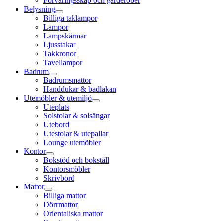
Förvaringsskåp och garderober
Belysning
Billiga taklampor
Lampor
Lampskärmar
Ljusstakar
Takkronor
Tavellampor
Badrum
Badrumsmattor
Handdukar & badlakan
Utemöbler & utemiljö
Uteplats
Solstolar & solsängar
Utebord
Utestolar & utepallar
Lounge utemöbler
Kontor
Bokstöd och bokställ
Kontorsmöbler
Skrivbord
Mattor
Billiga mattor
Dörrmattor
Orientaliska mattor