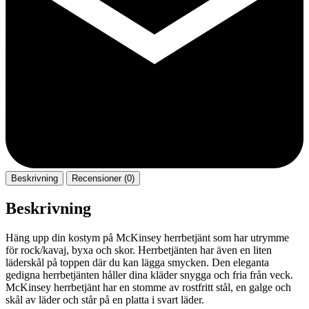
Beskrivning
Recensioner (0)
Beskrivning
Häng upp din kostym på McKinsey herrbetjänt som har utrymme
för rock/kavaj, byxa och skor. Herrbetjänten har även en liten
läderskål på toppen där du kan lägga smycken. Den eleganta
gedigna herrbetjänten håller dina kläder snygga och fria från veck.
McKinsey herrbetjänt har en stomme av rostfritt stål, en galge och
skål av läder och står på en platta i svart läder.