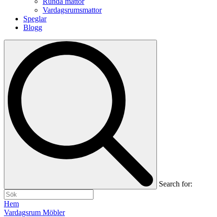
Runda mattor
Vardagsrumsmattor
Speglar
Blogg
Search for:
Hem
Vardagsrum Möbler