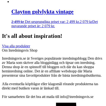
Clayton golvlykta vintage
2 499
kr
Det ursprungliga priset var: 2 499 kr.
2 079
kr
Det
nuvarande priset är: 2 079 kr.
It's all about inspiration!
Visa alla produkter
Om Inredningsvis Shop
Inredningsvis.se är Sveriges populäraste inredningsblogg Den drivs
av Maria som skriver alla blogginlägg och tipsar om inredning.
Denna shop är en spinnoff till bloggen och där du kan shoppa
heminredning online. Det är en affiliate webshopp där Maria
presenterar sina favoritprodukter från de bästa inredningsbutikerna.
Alla eventuella köpfrågor eller klagomål rörande produkterna tas
direkt med butiken varan är länkad till.
För samarbeten får det bra att maila till info@inredningsvis.se