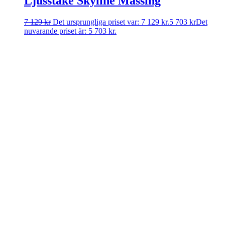
Ljusstake Skyline Mässing
7 129
kr
Det ursprungliga priset var: 7 129 kr.
5 703
kr
Det
nuvarande priset är: 5 703 kr.