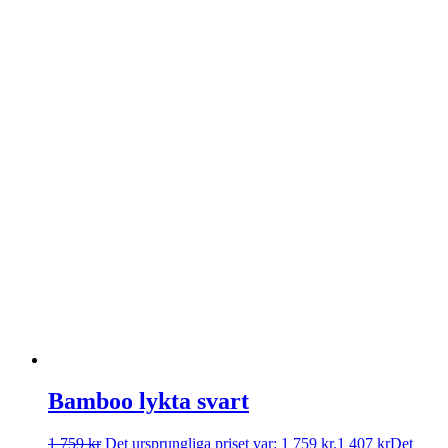
Bamboo lykta svart
1 759
kr
Det ursprungliga priset var: 1 759 kr.
1 407
kr
Det