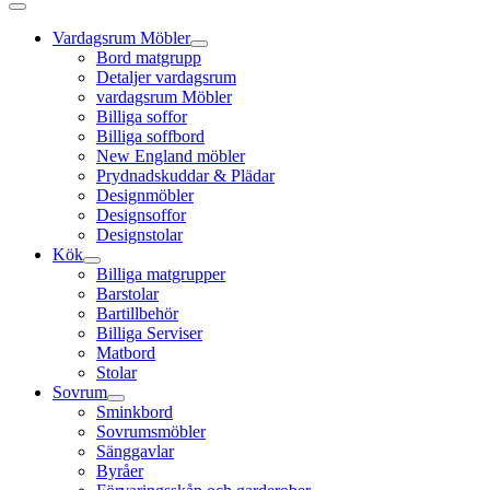
Vardagsrum Möbler
Bord matgrupp
Detaljer vardagsrum
vardagsrum Möbler
Billiga soffor
Billiga soffbord
New England möbler
Prydnadskuddar & Plädar
Designmöbler
Designsoffor
Designstolar
Kök
Billiga matgrupper
Barstolar
Bartillbehör
Billiga Serviser
Matbord
Stolar
Sovrum
Sminkbord
Sovrumsmöbler
Sänggavlar
Byråer