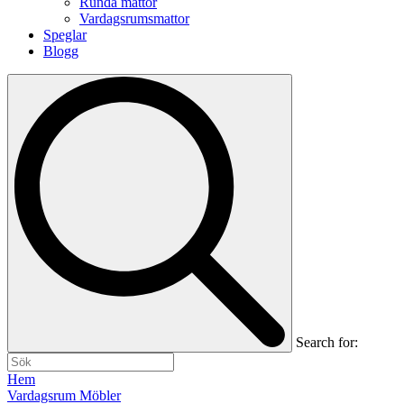
Runda mattor
Vardagsrumsmattor
Speglar
Blogg
Search for:
Hem
Vardagsrum Möbler