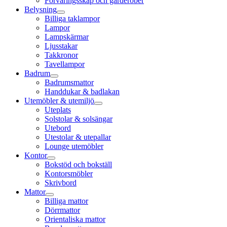
Förvaringsskåp och garderober
Belysning
Billiga taklampor
Lampor
Lampskärmar
Ljusstakar
Takkronor
Tavellampor
Badrum
Badrumsmattor
Handdukar & badlakan
Utemöbler & utemiljö
Uteplats
Solstolar & solsängar
Utebord
Utestolar & utepallar
Lounge utemöbler
Kontor
Bokstöd och bokställ
Kontorsmöbler
Skrivbord
Mattor
Billiga mattor
Dörrmattor
Orientaliska mattor