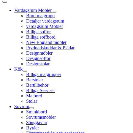
Vardagsrum Möbler
Bord matgrupp
Detaljer vardagsrum
vardagsrum Möbler
Billiga soffor
Billiga soffbord
New England möbler
Prydnadskuddar & Plädar
Designmöbler
Designsoffor
Designstolar
Kök
Billiga matgrupper
Barstolar
Bartillbehör
Billiga Serviser
Matbord
Stolar
Sovrum
Sminkbord
Sovrumsmöbler
Sänggavlar
Byråer