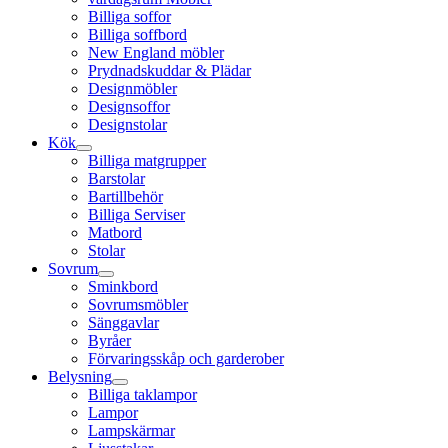
Billiga soffor
Billiga soffbord
New England möbler
Prydnadskuddar & Plädar
Designmöbler
Designsoffor
Designstolar
Kök
Billiga matgrupper
Barstolar
Bartillbehör
Billiga Serviser
Matbord
Stolar
Sovrum
Sminkbord
Sovrumsmöbler
Sänggavlar
Byråer
Förvaringsskåp och garderober
Belysning
Billiga taklampor
Lampor
Lampskärmar