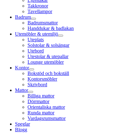
Ljusstakar
Takkronor
Tavellampor
Badrum
Badrumsmattor
Handdukar & badlakan
Utemöbler & utemiljö
Uteplats
Solstolar & solsängar
Utebord
Utestolar & utepallar
Lounge utemöbler
Kontor
Bokstöd och bokställ
Kontorsmöbler
Skrivbord
Mattor
Billiga mattor
Dörrmattor
Orientaliska mattor
Runda mattor
Vardagsrumsmattor
Speglar
Blogg