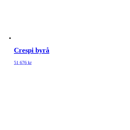
Crespi byrå
51 676
kr