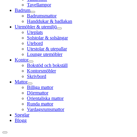
Tavellampor
Badrum
Badrumsmattor
Handdukar & badlakan
Utemöbler & utemiljö
Uteplats
Solstolar & solsängar
Utebord
Utestolar & utepallar
Lounge utemöbler
Kontor
Bokstöd och bokställ
Kontorsmöbler
Skrivbord
Mattor
Billiga mattor
Dörrmattor
Orientaliska mattor
Runda mattor
Vardagsrumsmattor
Speglar
Blogg