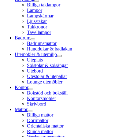
Billiga taklampor
Lampor
Lampskärmar
Ljusstakar
Takkronor
Tavellampor
Badrum
Badrumsmattor
Handdukar & badlakan
Utemöbler & utemiljö
Uteplats
Solstolar & solsängar
Utebord
Utestolar & utepallar
Lounge utemöbler
Kontor
Bokstöd och bokställ
Kontorsmöbler
Skrivbord
Mattor
Billiga mattor
Dörrmattor
Orientaliska mattor
Runda mattor
Vardagsrumsmattor