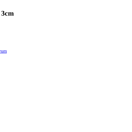
l 3cm
rum