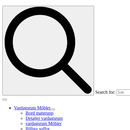
Search for:
Vardagsrum Möbler
Bord matgrupp
Detaljer vardagsrum
vardagsrum Möbler
Billiga soffor