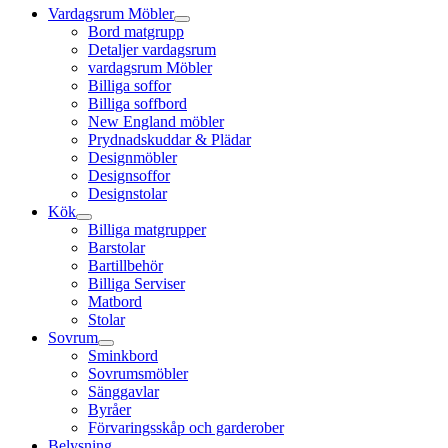
Vardagsrum Möbler
Bord matgrupp
Detaljer vardagsrum
vardagsrum Möbler
Billiga soffor
Billiga soffbord
New England möbler
Prydnadskuddar & Plädar
Designmöbler
Designsoffor
Designstolar
Kök
Billiga matgrupper
Barstolar
Bartillbehör
Billiga Serviser
Matbord
Stolar
Sovrum
Sminkbord
Sovrumsmöbler
Sänggavlar
Byråer
Förvaringsskåp och garderober
Belysning