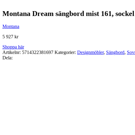
Montana Dream sängbord mist 161, socke
Montana
5 927
kr
Shoppa här
Artikelnr:
5714322381697
Kategorier:
Designmöbler
,
Sängbord
,
Sov
Dela: