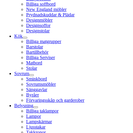
Billiga soffbord
New England möbler
Prydnadskuddar & Plädar
Designmöbler
Designsoffor
Designstolar
Kök
Billiga matgrupper
Barstolar
Bartillbehör
Billiga Serviser
Matbord
Stolar
Sovrum
Sminkbord
Sovrumsmöbler
Sänggavlar
Byråer
Förvaringsskåp och garderober
Belysning
Billiga taklampor
Lampor
Lampskärmar
Ljusstakar
Takkronor