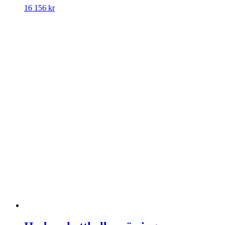
16 156
kr