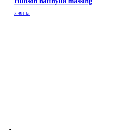
Hudson hatthylla mässing
3 991
kr