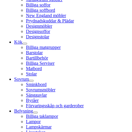
Billiga soffor
Billiga soffbord
New England möbler
Prydnadskuddar & Plädar
Designmöbler
Designsoffor
Designstolar
Kök
Billiga matgrupper
Barstolar
Bartillbehör
Billiga Serviser
Matbord
Stolar
Sovrum
Sminkbord
Sovrumsmöbler
Sänggavlar
Byråer
Förvaringsskåp och garderober
Belysning
Billiga taklampor
Lampor
Lampskärmar