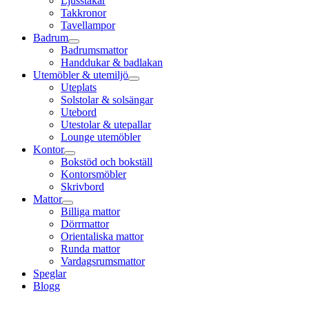
Ljusstakar
Takkronor
Tavellampor
Badrum
Badrumsmattor
Handdukar & badlakan
Utemöbler & utemiljö
Uteplats
Solstolar & solsängar
Utebord
Utestolar & utepallar
Lounge utemöbler
Kontor
Bokstöd och bokställ
Kontorsmöbler
Skrivbord
Mattor
Billiga mattor
Dörrmattor
Orientaliska mattor
Runda mattor
Vardagsrumsmattor
Speglar
Blogg