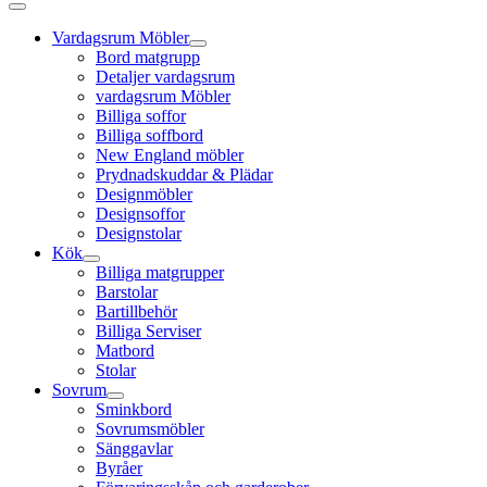
Vardagsrum Möbler
Bord matgrupp
Detaljer vardagsrum
vardagsrum Möbler
Billiga soffor
Billiga soffbord
New England möbler
Prydnadskuddar & Plädar
Designmöbler
Designsoffor
Designstolar
Kök
Billiga matgrupper
Barstolar
Bartillbehör
Billiga Serviser
Matbord
Stolar
Sovrum
Sminkbord
Sovrumsmöbler
Sänggavlar
Byråer