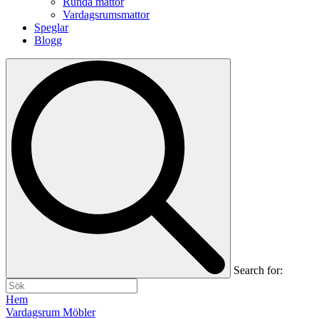
Runda mattor
Vardagsrumsmattor
Speglar
Blogg
Search for:
Hem
Vardagsrum Möbler