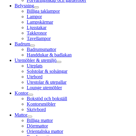
Förvaringsskåp och garderober
Belysning
Billiga taklampor
Lampor
Lampskärmar
Ljusstakar
Takkronor
Tavellampor
Badrum
Badrumsmattor
Handdukar & badlakan
Utemöbler & utemiljö
Uteplats
Solstolar & solsängar
Utebord
Utestolar & utepallar
Lounge utemöbler
Kontor
Bokstöd och bokställ
Kontorsmöbler
Skrivbord
Mattor
Billiga mattor
Dörrmattor
Orientaliska mattor