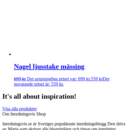
Nagel ljusstake mässing
699
kr
Det ursprungliga priset var: 699 kr.
559
kr
Det
nuvarande priset är: 559 kr.
It's all about inspiration!
Visa alla produkter
Om Inredningsvis Shop
Inredningsvis.se är Sveriges populäraste inredningsblogg Den drivs
av Maria som skriver alla blogginlägg och tipsar om inredning.