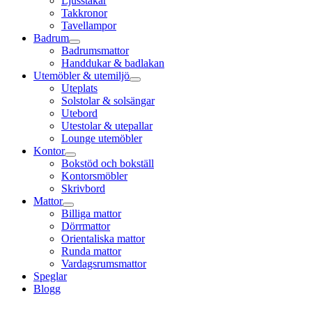
Ljusstakar
Takkronor
Tavellampor
Badrum
Badrumsmattor
Handdukar & badlakan
Utemöbler & utemiljö
Uteplats
Solstolar & solsängar
Utebord
Utestolar & utepallar
Lounge utemöbler
Kontor
Bokstöd och bokställ
Kontorsmöbler
Skrivbord
Mattor
Billiga mattor
Dörrmattor
Orientaliska mattor
Runda mattor
Vardagsrumsmattor
Speglar
Blogg