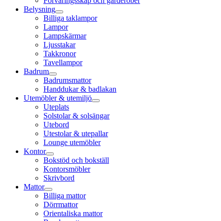
Förvaringsskåp och garderober
Belysning
Billiga taklampor
Lampor
Lampskärmar
Ljusstakar
Takkronor
Tavellampor
Badrum
Badrumsmattor
Handdukar & badlakan
Utemöbler & utemiljö
Uteplats
Solstolar & solsängar
Utebord
Utestolar & utepallar
Lounge utemöbler
Kontor
Bokstöd och bokställ
Kontorsmöbler
Skrivbord
Mattor
Billiga mattor
Dörrmattor
Orientaliska mattor