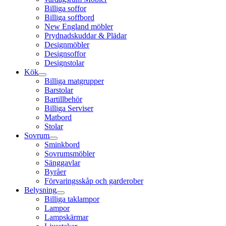
Billiga soffor
Billiga soffbord
New England möbler
Prydnadskuddar & Plädar
Designmöbler
Designsoffor
Designstolar
Kök
Billiga matgrupper
Barstolar
Bartillbehör
Billiga Serviser
Matbord
Stolar
Sovrum
Sminkbord
Sovrumsmöbler
Sänggavlar
Byråer
Förvaringsskåp och garderober
Belysning
Billiga taklampor
Lampor
Lampskärmar