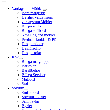
Vardagsrum Möbler
Bord matgrupp
Detaljer vardagsrum
vardagsrum Möbler
Billiga soffor
Billiga soffbord
New England möbler
Prydnadskuddar & Plädar
Designmöbler
Designsoffor
Designstolar
Kök
Billiga matgrupper
Barstolar
Bartillbehör
Billiga Serviser
Matbord
Stolar
Sovrum
Sminkbord
Sovrumsmöbler
Sänggavlar
Byråer