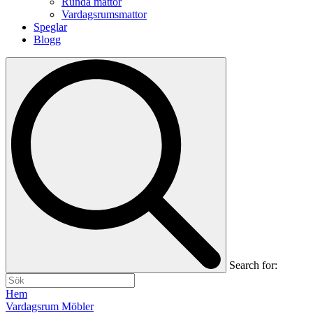
Runda mattor
Vardagsrumsmattor
Speglar
Blogg
Search for:
Hem
Vardagsrum Möbler