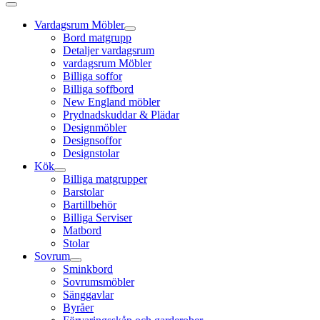
Vardagsrum Möbler
Bord matgrupp
Detaljer vardagsrum
vardagsrum Möbler
Billiga soffor
Billiga soffbord
New England möbler
Prydnadskuddar & Plädar
Designmöbler
Designsoffor
Designstolar
Kök
Billiga matgrupper
Barstolar
Bartillbehör
Billiga Serviser
Matbord
Stolar
Sovrum
Sminkbord
Sovrumsmöbler
Sänggavlar
Byråer