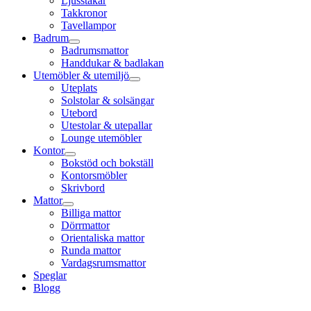
Ljusstakar
Takkronor
Tavellampor
Badrum
Badrumsmattor
Handdukar & badlakan
Utemöbler & utemiljö
Uteplats
Solstolar & solsängar
Utebord
Utestolar & utepallar
Lounge utemöbler
Kontor
Bokstöd och bokställ
Kontorsmöbler
Skrivbord
Mattor
Billiga mattor
Dörrmattor
Orientaliska mattor
Runda mattor
Vardagsrumsmattor
Speglar
Blogg