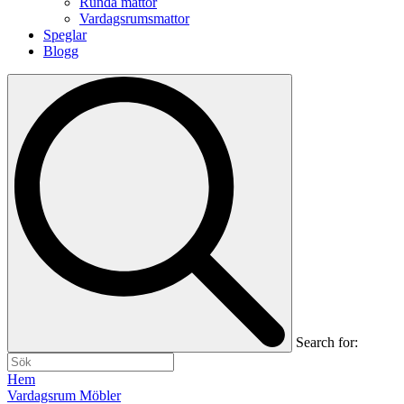
Runda mattor
Vardagsrumsmattor
Speglar
Blogg
Search for:
Hem
Vardagsrum Möbler