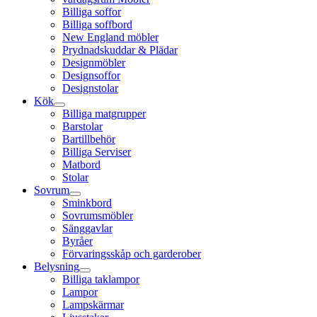
Billiga soffor
Billiga soffbord
New England möbler
Prydnadskuddar & Plädar
Designmöbler
Designsoffor
Designstolar
Kök
Billiga matgrupper
Barstolar
Bartillbehör
Billiga Serviser
Matbord
Stolar
Sovrum
Sminkbord
Sovrumsmöbler
Sänggavlar
Byråer
Förvaringsskåp och garderober
Belysning
Billiga taklampor
Lampor
Lampskärmar