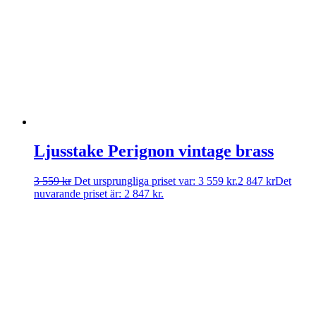
Ljusstake Perignon vintage brass
3 559
kr
Det ursprungliga priset var: 3 559 kr.
2 847
kr
Det
nuvarande priset är: 2 847 kr.