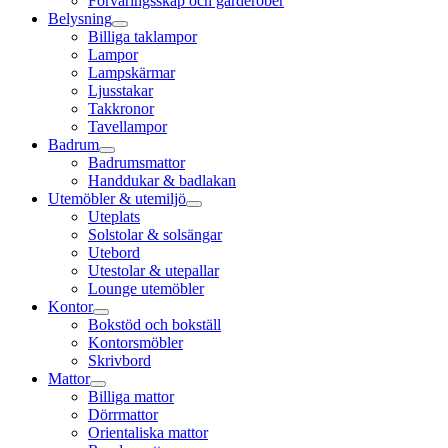
Förvaringsskåp och garderober
Belysning
Billiga taklampor
Lampor
Lampskärmar
Ljusstakar
Takkronor
Tavellampor
Badrum
Badrumsmattor
Handdukar & badlakan
Utemöbler & utemiljö
Uteplats
Solstolar & solsängar
Utebord
Utestolar & utepallar
Lounge utemöbler
Kontor
Bokstöd och bokställ
Kontorsmöbler
Skrivbord
Mattor
Billiga mattor
Dörrmattor
Orientaliska mattor