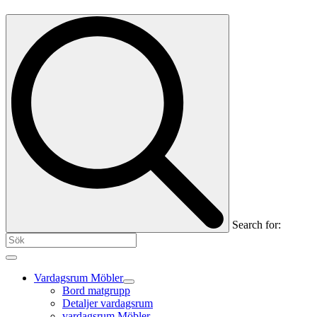
Search for:
Vardagsrum Möbler
Bord matgrupp
Detaljer vardagsrum
vardagsrum Möbler