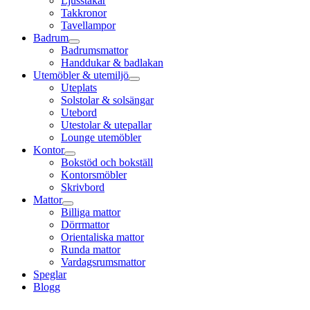
Ljusstakar
Takkronor
Tavellampor
Badrum
Badrumsmattor
Handdukar & badlakan
Utemöbler & utemiljö
Uteplats
Solstolar & solsängar
Utebord
Utestolar & utepallar
Lounge utemöbler
Kontor
Bokstöd och bokställ
Kontorsmöbler
Skrivbord
Mattor
Billiga mattor
Dörrmattor
Orientaliska mattor
Runda mattor
Vardagsrumsmattor
Speglar
Blogg