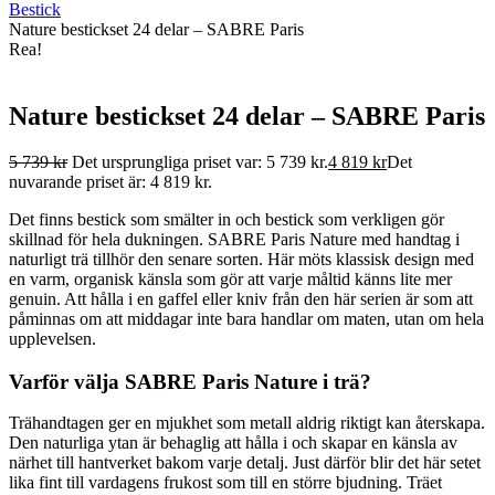
Bestick
Nature bestickset 24 delar – SABRE Paris
Rea!
Nature bestickset 24 delar – SABRE Paris
5 739
kr
Det ursprungliga priset var: 5 739 kr.
4 819
kr
Det
nuvarande priset är: 4 819 kr.
Det finns bestick som smälter in och bestick som verkligen gör
skillnad för hela dukningen. SABRE Paris Nature med handtag i
naturligt trä tillhör den senare sorten. Här möts klassisk design med
en varm, organisk känsla som gör att varje måltid känns lite mer
genuin. Att hålla i en gaffel eller kniv från den här serien är som att
påminnas om att middagar inte bara handlar om maten, utan om hela
upplevelsen.
Varför välja SABRE Paris Nature i trä?
Trähandtagen ger en mjukhet som metall aldrig riktigt kan återskapa.
Den naturliga ytan är behaglig att hålla i och skapar en känsla av
närhet till hantverket bakom varje detalj. Just därför blir det här setet
lika fint till vardagens frukost som till en större bjudning. Träet