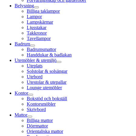
Förvaringsskåp och garderober
Belysning
Billiga taklampor
Lampor
Lampskärmar
Ljusstakar
Takkronor
Tavellampor
Badrum
Badrumsmattor
Handdukar & badlakan
Utemöbler & utemiljö
Uteplats
Solstolar & solsängar
Utebord
Utestolar & utepallar
Lounge utemöbler
Kontor
Bokstöd och bokställ
Kontorsmöbler
Skrivbord
Mattor
Billiga mattor
Dörrmattor
Orientaliska mattor