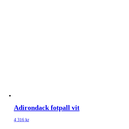
Adirondack fotpall vit
4 316
kr