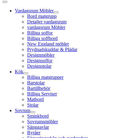
Vardagsrum Möbler
Bord matgrupp
Detaljer vardagsrum
vardagsrum Möbler
Billiga soffor
Billiga soffbord
New England möbler
Prydnadskuddar & Plädar
Designmöbler
Designsoffor
Designstolar
Kök
Billiga matgrupper
Barstolar
Bartillbehör
Billiga Serviser
Matbord
Stolar
Sovrum
Sminkbord
Sovrumsmöbler
Sänggavlar
Byråer