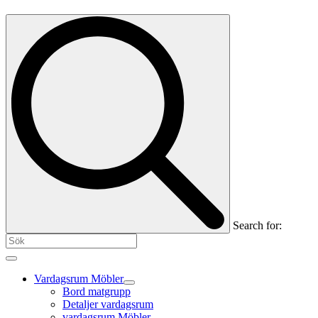
Search for:
Vardagsrum Möbler
Bord matgrupp
Detaljer vardagsrum
vardagsrum Möbler