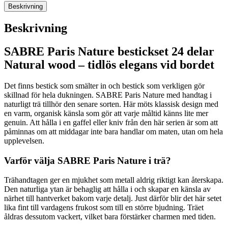
Beskrivning
Beskrivning
SABRE Paris Nature bestickset 24 delar
Natural wood – tidlös elegans vid bordet
Det finns bestick som smälter in och bestick som verkligen gör
skillnad för hela dukningen. SABRE Paris Nature med handtag i
naturligt trä tillhör den senare sorten. Här möts klassisk design med
en varm, organisk känsla som gör att varje måltid känns lite mer
genuin. Att hålla i en gaffel eller kniv från den här serien är som att
påminnas om att middagar inte bara handlar om maten, utan om hela
upplevelsen.
Varför välja SABRE Paris Nature i trä?
Trähandtagen ger en mjukhet som metall aldrig riktigt kan återskapa.
Den naturliga ytan är behaglig att hålla i och skapar en känsla av
närhet till hantverket bakom varje detalj. Just därför blir det här setet
lika fint till vardagens frukost som till en större bjudning. Träet
åldras dessutom vackert, vilket bara förstärker charmen med tiden.