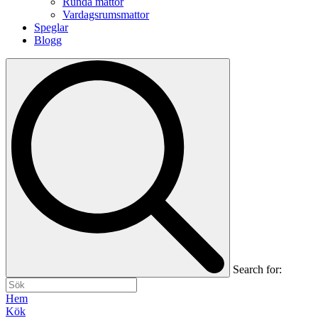
Runda mattor
Vardagsrumsmattor
Speglar
Blogg
Search for:
Hem
Kök