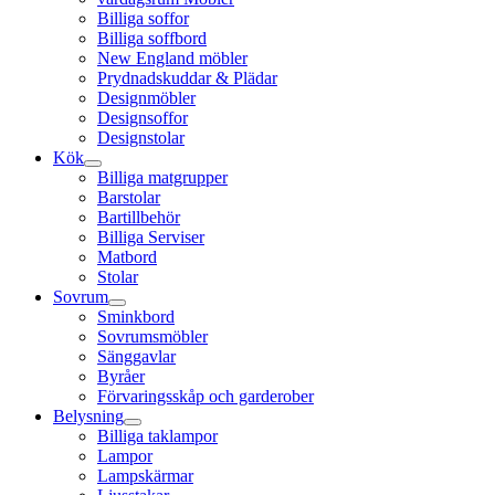
Billiga soffor
Billiga soffbord
New England möbler
Prydnadskuddar & Plädar
Designmöbler
Designsoffor
Designstolar
Kök
Billiga matgrupper
Barstolar
Bartillbehör
Billiga Serviser
Matbord
Stolar
Sovrum
Sminkbord
Sovrumsmöbler
Sänggavlar
Byråer
Förvaringsskåp och garderober
Belysning
Billiga taklampor
Lampor
Lampskärmar