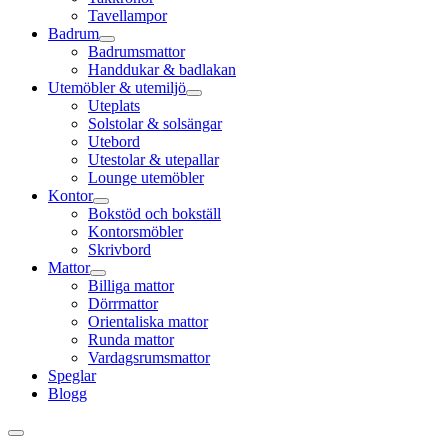
Tavellampor
Badrum
Badrumsmattor
Handdukar & badlakan
Utemöbler & utemiljö
Uteplats
Solstolar & solsängar
Utebord
Utestolar & utepallar
Lounge utemöbler
Kontor
Bokstöd och bokställ
Kontorsmöbler
Skrivbord
Mattor
Billiga mattor
Dörrmattor
Orientaliska mattor
Runda mattor
Vardagsrumsmattor
Speglar
Blogg