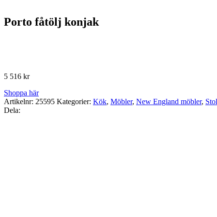
Porto fåtölj konjak
5 516
kr
Shoppa här
Artikelnr:
25595
Kategorier:
Kök
,
Möbler
,
New England möbler
,
Sto
Dela: