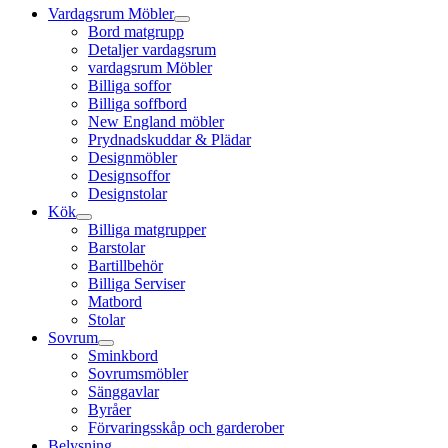
Vardagsrum Möbler
Bord matgrupp
Detaljer vardagsrum
vardagsrum Möbler
Billiga soffor
Billiga soffbord
New England möbler
Prydnadskuddar & Plädar
Designmöbler
Designsoffor
Designstolar
Kök
Billiga matgrupper
Barstolar
Bartillbehör
Billiga Serviser
Matbord
Stolar
Sovrum
Sminkbord
Sovrumsmöbler
Sänggavlar
Byråer
Förvaringsskåp och garderober
Belysning