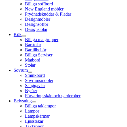
Billiga soffbord
New England möbler
Prydnadskuddar & Plädar
Designmöbler
Designsoffor
Designstolar
Kök
Billiga matgrupper
Barstolar
Bartillbehör
Billiga Serviser
Matbord
Stolar
Sovrum
Sminkbord
Sovrumsmöbler
Sänggavlar
Byråer
Förvaringsskåp och garderober
Belysning
Billiga taklampor
Lampor
Lampskärmar
Ljusstakar
Takkronor