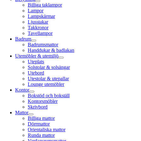
Billiga taklampor
Lampor
Lampskärmar
Ljusstakar
Takkronor
Tavellampor
Badrum
Badrumsmattor
Handdukar & badlakan
Utemöbler & utemiljö
Uteplats
Solstolar & solsängar
Utebord
Utestolar & utepallar
Lounge utemöbler
Kontor
Bokstöd och bokställ
Kontorsmöbler
Skrivbord
Mattor
Billiga mattor
Dörrmattor
Orientaliska mattor
Runda mattor
Vardagsrumsmattor