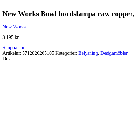
New Works Bowl bordslampa raw copper, lj
New Works
3 195
kr
Shoppa här
Artikelnr:
5712826205105
Kategorier:
Belysning
,
Designmöbler
Dela: