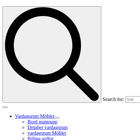
Search for:
Vardagsrum Möbler
Bord matgrupp
Detaljer vardagsrum
vardagsrum Möbler
Billiga soffor