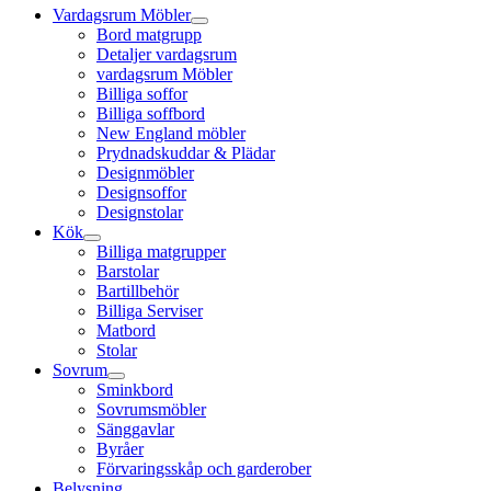
Vardagsrum Möbler
Bord matgrupp
Detaljer vardagsrum
vardagsrum Möbler
Billiga soffor
Billiga soffbord
New England möbler
Prydnadskuddar & Plädar
Designmöbler
Designsoffor
Designstolar
Kök
Billiga matgrupper
Barstolar
Bartillbehör
Billiga Serviser
Matbord
Stolar
Sovrum
Sminkbord
Sovrumsmöbler
Sänggavlar
Byråer
Förvaringsskåp och garderober
Belysning