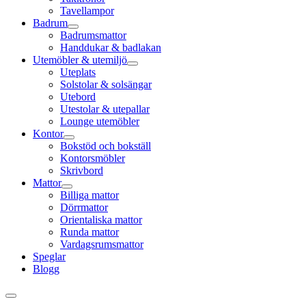
Tavellampor
Badrum
Badrumsmattor
Handdukar & badlakan
Utemöbler & utemiljö
Uteplats
Solstolar & solsängar
Utebord
Utestolar & utepallar
Lounge utemöbler
Kontor
Bokstöd och bokställ
Kontorsmöbler
Skrivbord
Mattor
Billiga mattor
Dörrmattor
Orientaliska mattor
Runda mattor
Vardagsrumsmattor
Speglar
Blogg