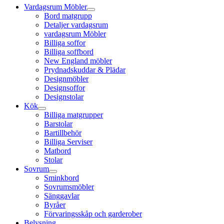
Vardagsrum Möbler
Bord matgrupp
Detaljer vardagsrum
vardagsrum Möbler
Billiga soffor
Billiga soffbord
New England möbler
Prydnadskuddar & Plädar
Designmöbler
Designsoffor
Designstolar
Kök
Billiga matgrupper
Barstolar
Bartillbehör
Billiga Serviser
Matbord
Stolar
Sovrum
Sminkbord
Sovrumsmöbler
Sänggavlar
Byråer
Förvaringsskåp och garderober
Belysning