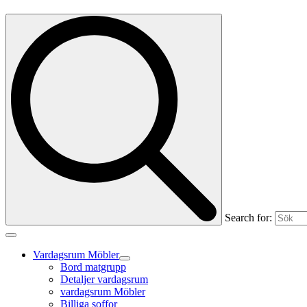
Search for:
Vardagsrum Möbler
Bord matgrupp
Detaljer vardagsrum
vardagsrum Möbler
Billiga soffor