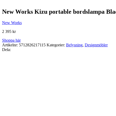
New Works Kizu portable bordslampa Bla
New Works
2 395
kr
Shoppa här
Artikelnr:
5712826217115
Kategorier:
Belysning
,
Designmöbler
Dela: