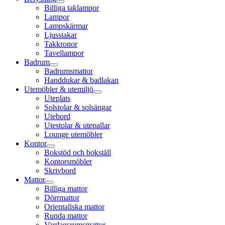
Billiga taklampor
Lampor
Lampskärmar
Ljusstakar
Takkronor
Tavellampor
Badrum
Badrumsmattor
Handdukar & badlakan
Utemöbler & utemiljö
Uteplats
Solstolar & solsängar
Utebord
Utestolar & utepallar
Lounge utemöbler
Kontor
Bokstöd och bokställ
Kontorsmöbler
Skrivbord
Mattor
Billiga mattor
Dörrmattor
Orientaliska mattor
Runda mattor
Vardagsrumsmattor