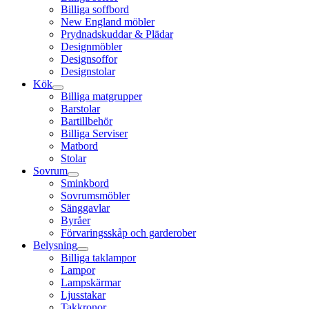
Billiga soffbord
New England möbler
Prydnadskuddar & Plädar
Designmöbler
Designsoffor
Designstolar
Kök
Billiga matgrupper
Barstolar
Bartillbehör
Billiga Serviser
Matbord
Stolar
Sovrum
Sminkbord
Sovrumsmöbler
Sänggavlar
Byråer
Förvaringsskåp och garderober
Belysning
Billiga taklampor
Lampor
Lampskärmar
Ljusstakar
Takkronor