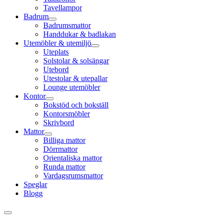
Tavellampor
Badrum
Badrumsmattor
Handdukar & badlakan
Utemöbler & utemiljö
Uteplats
Solstolar & solsängar
Utebord
Utestolar & utepallar
Lounge utemöbler
Kontor
Bokstöd och bokställ
Kontorsmöbler
Skrivbord
Mattor
Billiga mattor
Dörrmattor
Orientaliska mattor
Runda mattor
Vardagsrumsmattor
Speglar
Blogg