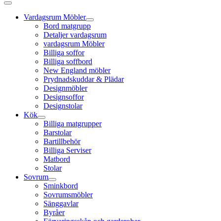
Vardagsrum Möbler
Bord matgrupp
Detaljer vardagsrum
vardagsrum Möbler
Billiga soffor
Billiga soffbord
New England möbler
Prydnadskuddar & Plädar
Designmöbler
Designsoffor
Designstolar
Kök
Billiga matgrupper
Barstolar
Bartillbehör
Billiga Serviser
Matbord
Stolar
Sovrum
Sminkbord
Sovrumsmöbler
Sänggavlar
Byråer