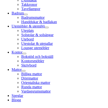
Ljusstakar
Takkronor
Tavellampor
Badrum
Badrumsmattor
Handdukar & badlakan
Utemöbler & utemiljö
Uteplats
Solstolar & solsängar
Utebord
Utestolar & utepallar
Lounge utemöbler
Kontor
Bokstöd och bokställ
Kontorsmöbler
Skrivbord
Mattor
Billiga mattor
Dörrmattor
Orientaliska mattor
Runda mattor
Vardagsrumsmattor
Speglar
Blogg