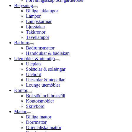
Förvaringsskåp och garderober
Belysning
Billiga taklampor
Lampor
Lampskärmar
Ljusstakar
Takkronor
Tavellampor
Badrum
Badrumsmattor
Handdukar & badlakan
Utemöbler & utemiljö
Uteplats
Solstolar & solsängar
Utebord
Utestolar & utepallar
Lounge utemöbler
Kontor
Bokstöd och bokställ
Kontorsmöbler
Skrivbord
Mattor
Billiga mattor
Dörrmattor
Orientaliska mattor