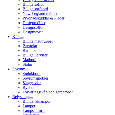
Billiga soffor
Billiga soffbord
New England möbler
Prydnadskuddar & Plädar
Designmöbler
Designsoffor
Designstolar
Kök
Billiga matgrupper
Barstolar
Bartillbehör
Billiga Serviser
Matbord
Stolar
Sovrum
Sminkbord
Sovrumsmöbler
Sänggavlar
Byråer
Förvaringsskåp och garderober
Belysning
Billiga taklampor
Lampor
Lampskärmar