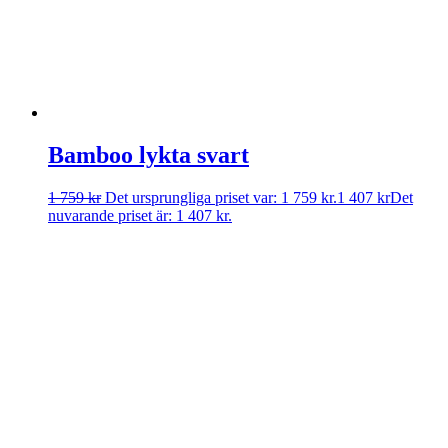
Bamboo lykta svart
1 759
kr
Det ursprungliga priset var: 1 759 kr.
1 407
kr
Det
nuvarande priset är: 1 407 kr.