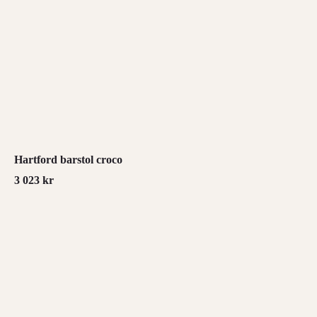
Hartford barstol croco
3 023
kr