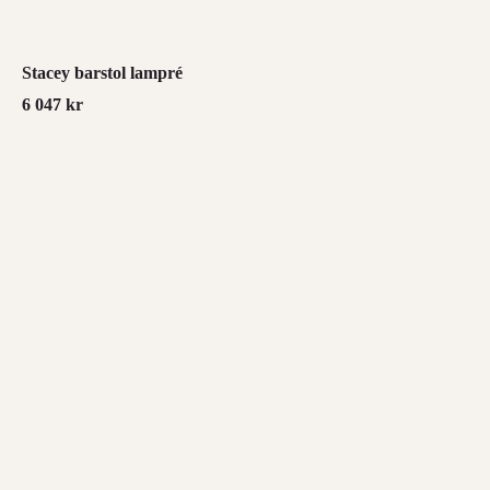
Stacey barstol lampré
6 047
kr