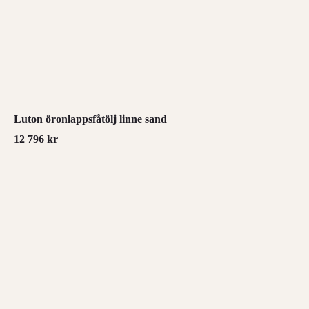
Luton öronlappsfåtölj linne sand
12 796
kr