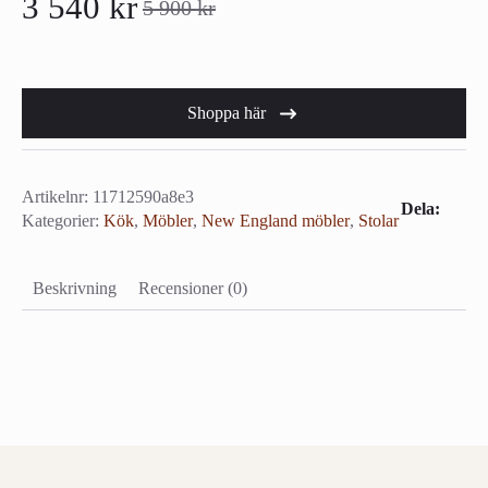
3 540
kr
5 900
kr
Det
Det
ursprungliga
nuvarande
priset
priset
Shoppa här
var:
är:
5
3
Artikelnr:
11712590a8e3
Dela:
900 kr.
540 kr.
Kategorier:
Kök
,
Möbler
,
New England möbler
,
Stolar
Beskrivning
Recensioner (0)