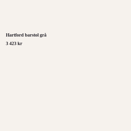
Hartford barstol grå
3 423
kr