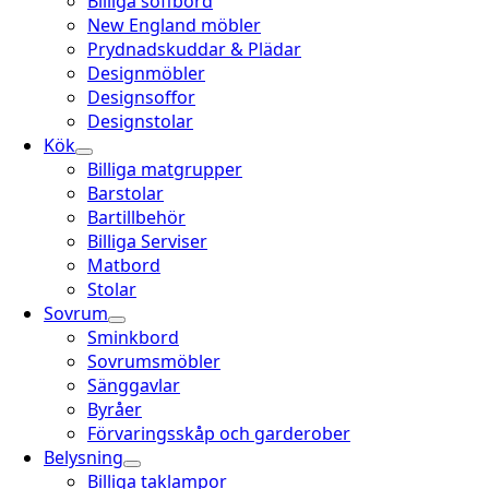
Billiga soffbord
New England möbler
Prydnadskuddar & Plädar
Designmöbler
Designsoffor
Designstolar
Kök
Billiga matgrupper
Barstolar
Bartillbehör
Billiga Serviser
Matbord
Stolar
Sovrum
Sminkbord
Sovrumsmöbler
Sänggavlar
Byråer
Förvaringsskåp och garderober
Belysning
Billiga taklampor