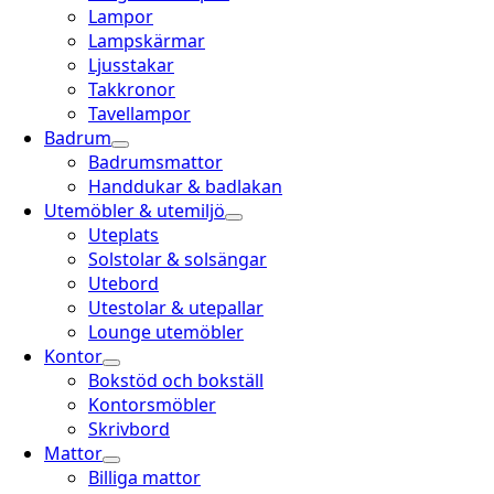
Lampor
Lampskärmar
Ljusstakar
Takkronor
Tavellampor
Badrum
Badrumsmattor
Handdukar & badlakan
Utemöbler & utemiljö
Uteplats
Solstolar & solsängar
Utebord
Utestolar & utepallar
Lounge utemöbler
Kontor
Bokstöd och bokställ
Kontorsmöbler
Skrivbord
Mattor
Billiga mattor