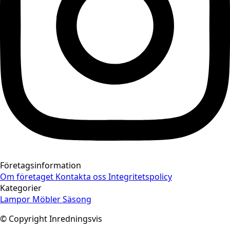
Företagsinformation
Om företaget
Kontakta oss
Integritetspolicy
Kategorier
Lampor
Möbler
Säsong
© Copyright Inredningsvis