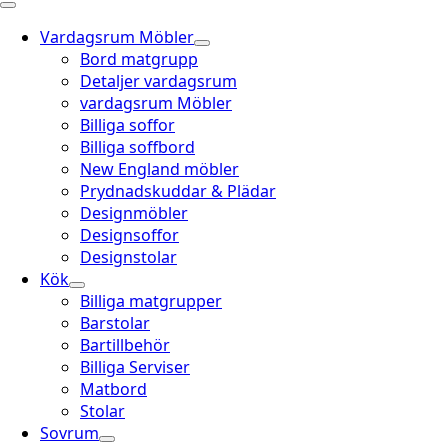
Vardagsrum Möbler
Bord matgrupp
Detaljer vardagsrum
vardagsrum Möbler
Billiga soffor
Billiga soffbord
New England möbler
Prydnadskuddar & Plädar
Designmöbler
Designsoffor
Designstolar
Kök
Billiga matgrupper
Barstolar
Bartillbehör
Billiga Serviser
Matbord
Stolar
Sovrum