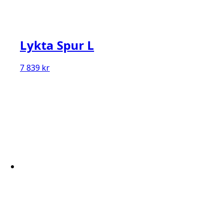
Lykta Spur L
7 839
kr