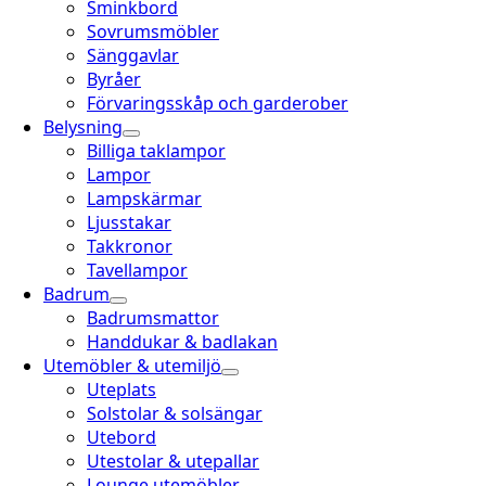
Sminkbord
Sovrumsmöbler
Sänggavlar
Byråer
Förvaringsskåp och garderober
Belysning
Billiga taklampor
Lampor
Lampskärmar
Ljusstakar
Takkronor
Tavellampor
Badrum
Badrumsmattor
Handdukar & badlakan
Utemöbler & utemiljö
Uteplats
Solstolar & solsängar
Utebord
Utestolar & utepallar
Lounge utemöbler