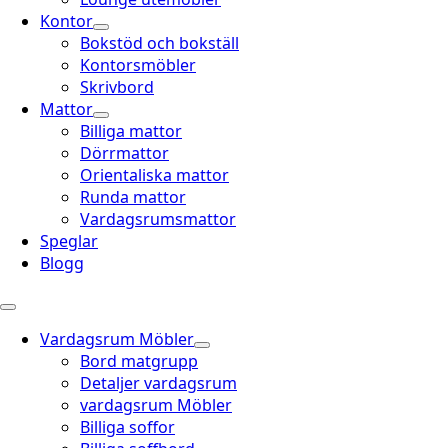
Kontor
Bokstöd och bokställ
Kontorsmöbler
Skrivbord
Mattor
Billiga mattor
Dörrmattor
Orientaliska mattor
Runda mattor
Vardagsrumsmattor
Speglar
Blogg
Vardagsrum Möbler
Bord matgrupp
Detaljer vardagsrum
vardagsrum Möbler
Billiga soffor