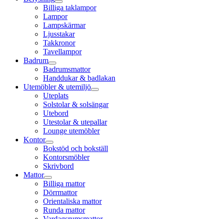
Billiga taklampor
Lampor
Lampskärmar
Ljusstakar
Takkronor
Tavellampor
Badrum
Badrumsmattor
Handdukar & badlakan
Utemöbler & utemiljö
Uteplats
Solstolar & solsängar
Utebord
Utestolar & utepallar
Lounge utemöbler
Kontor
Bokstöd och bokställ
Kontorsmöbler
Skrivbord
Mattor
Billiga mattor
Dörrmattor
Orientaliska mattor
Runda mattor
Vardagsrumsmattor