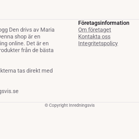
Företagsinformation
ogg Den drivs av Maria
Om företaget
 Denna shop är en
Kontakta oss
ng online. Det är en
Integritetspolicy
rodukter från de bästa
ukterna tas direkt med
gsvis.se
© Copyright Inredningsvis