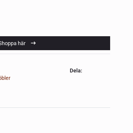
Shoppa här
Dela:
bler