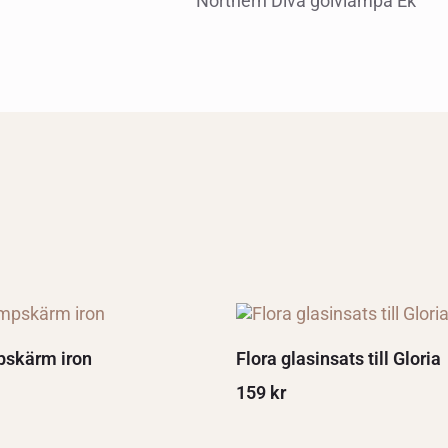
Northern Diva golvlampa Ek
pskärm iron
Flora glasinsats till Gloria
159
kr