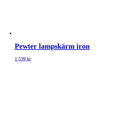
Pewter lampskärm iron
1 539
kr