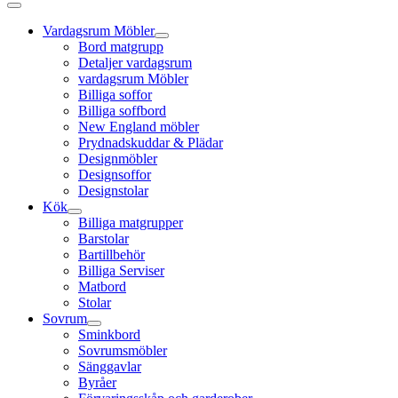
Vardagsrum Möbler
Bord matgrupp
Detaljer vardagsrum
vardagsrum Möbler
Billiga soffor
Billiga soffbord
New England möbler
Prydnadskuddar & Plädar
Designmöbler
Designsoffor
Designstolar
Kök
Billiga matgrupper
Barstolar
Bartillbehör
Billiga Serviser
Matbord
Stolar
Sovrum
Sminkbord
Sovrumsmöbler
Sänggavlar
Byråer