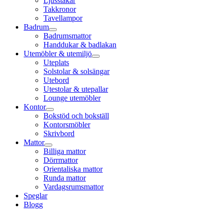
Ljusstakar
Takkronor
Tavellampor
Badrum
Badrumsmattor
Handdukar & badlakan
Utemöbler & utemiljö
Uteplats
Solstolar & solsängar
Utebord
Utestolar & utepallar
Lounge utemöbler
Kontor
Bokstöd och bokställ
Kontorsmöbler
Skrivbord
Mattor
Billiga mattor
Dörrmattor
Orientaliska mattor
Runda mattor
Vardagsrumsmattor
Speglar
Blogg