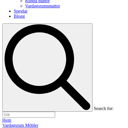
Runda mattor
Vardagsrumsmattor
Speglar
Blogg
Search for:
Hem
Vardagsrum Möbler