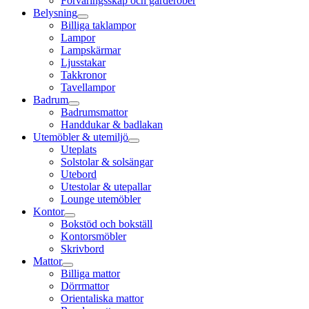
Förvaringsskåp och garderober
Belysning
Billiga taklampor
Lampor
Lampskärmar
Ljusstakar
Takkronor
Tavellampor
Badrum
Badrumsmattor
Handdukar & badlakan
Utemöbler & utemiljö
Uteplats
Solstolar & solsängar
Utebord
Utestolar & utepallar
Lounge utemöbler
Kontor
Bokstöd och bokställ
Kontorsmöbler
Skrivbord
Mattor
Billiga mattor
Dörrmattor
Orientaliska mattor