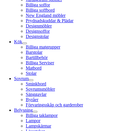
Billiga soffor
Billiga soffbord
New England möbler
Prydnadskuddar & Plädar
Designmöbler
Designsoffor
Designstolar
Kök
Billiga matgrupper
Barstolar
Bartillbehör
Billiga Serviser
Matbord
Stolar
Sovrum
Sminkbord
Sovrumsmöbler
Sänggavlar
Byråer
Förvaringsskåp och garderober
Belysning
Billiga taklampor
Lampor
Lampskärmar