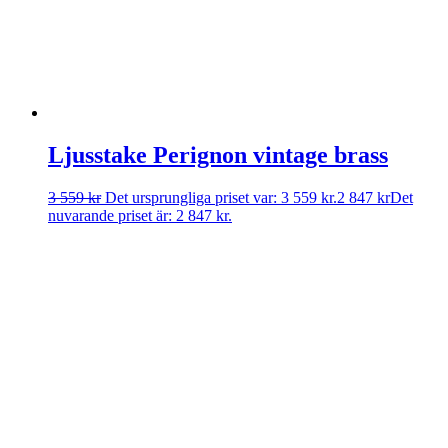
Ljusstake Perignon vintage brass
3 559
kr
Det ursprungliga priset var: 3 559 kr.
2 847
kr
Det
nuvarande priset är: 2 847 kr.