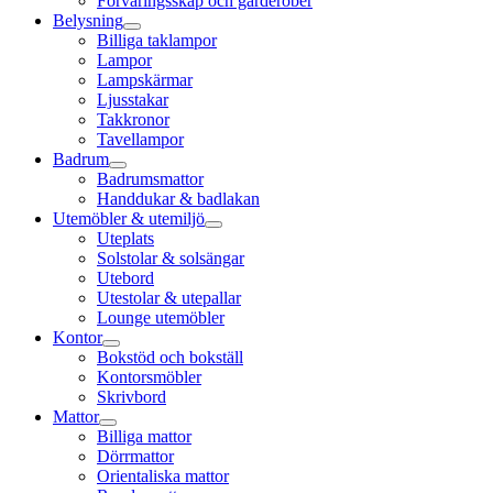
Förvaringsskåp och garderober
Belysning
Billiga taklampor
Lampor
Lampskärmar
Ljusstakar
Takkronor
Tavellampor
Badrum
Badrumsmattor
Handdukar & badlakan
Utemöbler & utemiljö
Uteplats
Solstolar & solsängar
Utebord
Utestolar & utepallar
Lounge utemöbler
Kontor
Bokstöd och bokställ
Kontorsmöbler
Skrivbord
Mattor
Billiga mattor
Dörrmattor
Orientaliska mattor