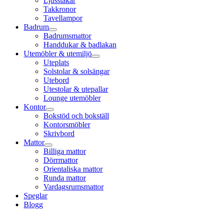
Ljusstakar
Takkronor
Tavellampor
Badrum
Badrumsmattor
Handdukar & badlakan
Utemöbler & utemiljö
Uteplats
Solstolar & solsängar
Utebord
Utestolar & utepallar
Lounge utemöbler
Kontor
Bokstöd och bokställ
Kontorsmöbler
Skrivbord
Mattor
Billiga mattor
Dörrmattor
Orientaliska mattor
Runda mattor
Vardagsrumsmattor
Speglar
Blogg