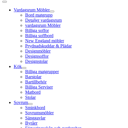
Vardagsrum Möbler
Bord matgrupp
Detaljer vardagsrum
vardagsrum Möbler
Billiga soffor
Billiga soffbord
New England möbler
Prydnadskuddar & Plädar
Designmöbler
Designsoffor
Designstolar
Kök
Billiga matgrupper
Barstolar
Bartillbehör
Billiga Serviser
Matbord
Stolar
Sovrum
Sminkbord
Sovrumsmöbler
Sänggavlar
Byråer