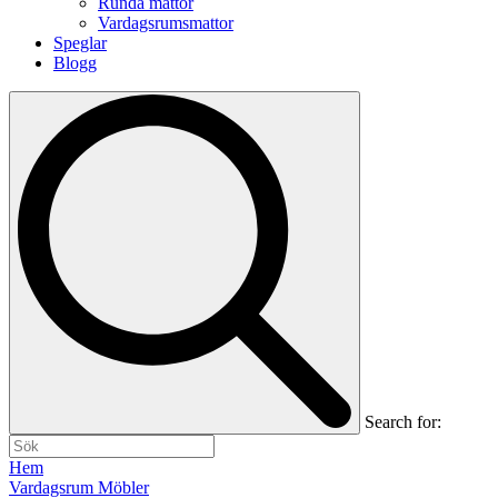
Runda mattor
Vardagsrumsmattor
Speglar
Blogg
Search for:
Hem
Vardagsrum Möbler