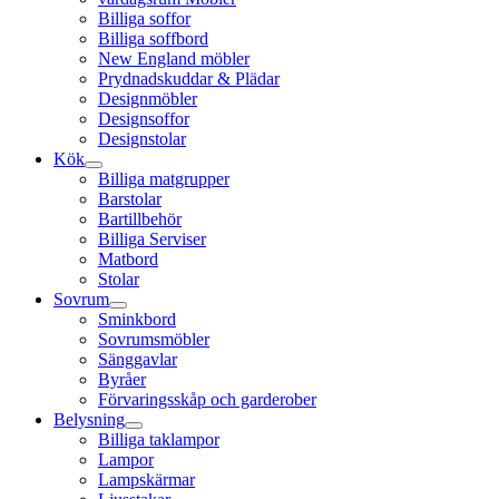
Billiga soffor
Billiga soffbord
New England möbler
Prydnadskuddar & Plädar
Designmöbler
Designsoffor
Designstolar
Kök
Billiga matgrupper
Barstolar
Bartillbehör
Billiga Serviser
Matbord
Stolar
Sovrum
Sminkbord
Sovrumsmöbler
Sänggavlar
Byråer
Förvaringsskåp och garderober
Belysning
Billiga taklampor
Lampor
Lampskärmar