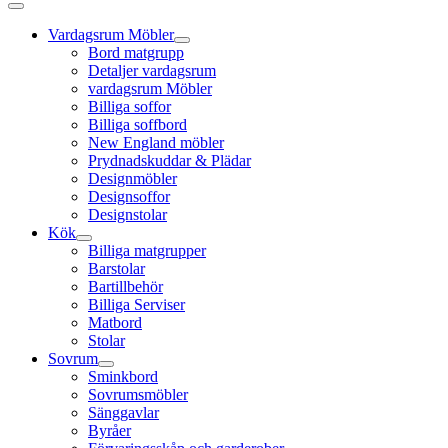
Vardagsrum Möbler
Bord matgrupp
Detaljer vardagsrum
vardagsrum Möbler
Billiga soffor
Billiga soffbord
New England möbler
Prydnadskuddar & Plädar
Designmöbler
Designsoffor
Designstolar
Kök
Billiga matgrupper
Barstolar
Bartillbehör
Billiga Serviser
Matbord
Stolar
Sovrum
Sminkbord
Sovrumsmöbler
Sänggavlar
Byråer