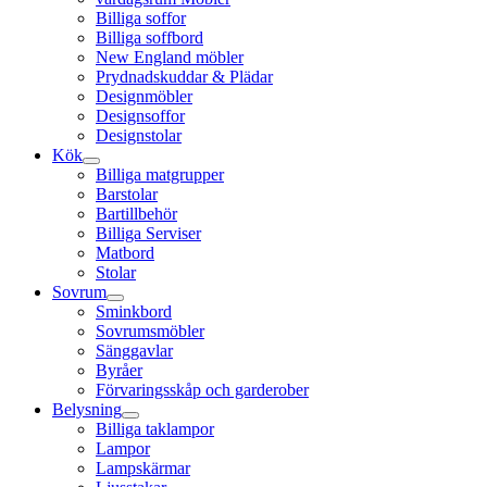
Billiga soffor
Billiga soffbord
New England möbler
Prydnadskuddar & Plädar
Designmöbler
Designsoffor
Designstolar
Kök
Billiga matgrupper
Barstolar
Bartillbehör
Billiga Serviser
Matbord
Stolar
Sovrum
Sminkbord
Sovrumsmöbler
Sänggavlar
Byråer
Förvaringsskåp och garderober
Belysning
Billiga taklampor
Lampor
Lampskärmar