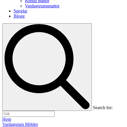
Runda mattor
Vardagsrumsmattor
Speglar
Blogg
Search for:
Hem
Vardagsrum Möbler