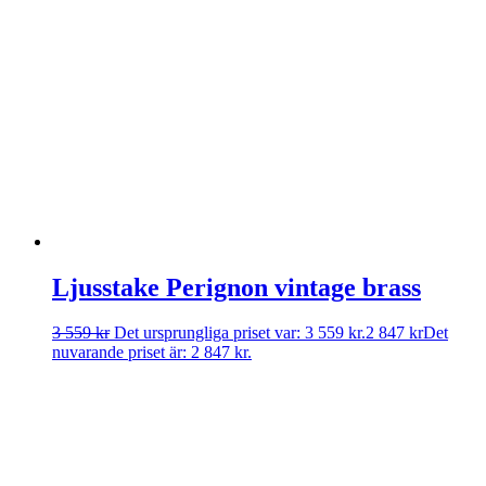
Ljusstake Perignon vintage brass
3 559
kr
Det ursprungliga priset var: 3 559 kr.
2 847
kr
Det
nuvarande priset är: 2 847 kr.