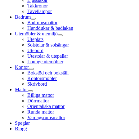
Ljusstakar
Takkronor
Tavellampor
Badrum
Badrumsmattor
Handdukar & badlakan
Utemöbler & utemiljö
Uteplats
Solstolar & solsängar
Utebord
Utestolar & utepallar
Lounge utemöbler
Kontor
Bokstöd och bokställ
Kontorsmöbler
Skrivbord
Mattor
Billiga mattor
Dörrmattor
Orientaliska mattor
Runda mattor
Vardagsrumsmattor
Speglar
Blogg