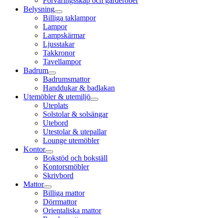
Förvaringsskåp och garderober
Belysning
Billiga taklampor
Lampor
Lampskärmar
Ljusstakar
Takkronor
Tavellampor
Badrum
Badrumsmattor
Handdukar & badlakan
Utemöbler & utemiljö
Uteplats
Solstolar & solsängar
Utebord
Utestolar & utepallar
Lounge utemöbler
Kontor
Bokstöd och bokställ
Kontorsmöbler
Skrivbord
Mattor
Billiga mattor
Dörrmattor
Orientaliska mattor