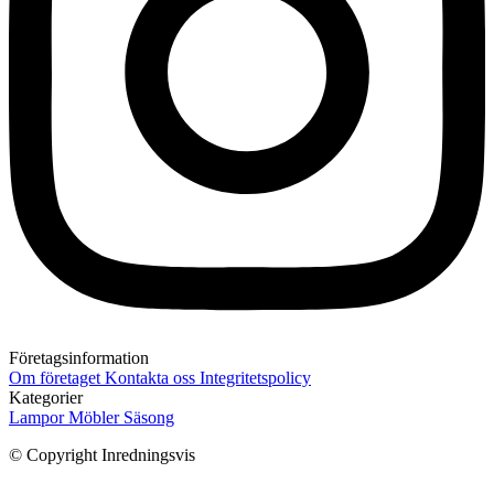
Företagsinformation
Om företaget
Kontakta oss
Integritetspolicy
Kategorier
Lampor
Möbler
Säsong
© Copyright Inredningsvis