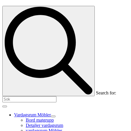
Search for:
Vardagsrum Möbler
Bord matgrupp
Detaljer vardagsrum
vardagsrum Möbler