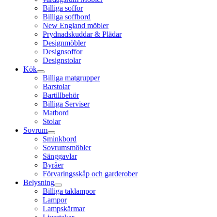
Billiga soffor
Billiga soffbord
New England möbler
Prydnadskuddar & Plädar
Designmöbler
Designsoffor
Designstolar
Kök
Billiga matgrupper
Barstolar
Bartillbehör
Billiga Serviser
Matbord
Stolar
Sovrum
Sminkbord
Sovrumsmöbler
Sänggavlar
Byråer
Förvaringsskåp och garderober
Belysning
Billiga taklampor
Lampor
Lampskärmar