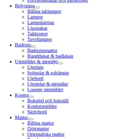
Förvaringsskåp och garderober
Belysning
Billiga taklampor
Lampor
Lampskärmar
Ljusstakar
Takkronor
Tavellampor
Badrum
Badrumsmattor
Handdukar & badlakan
Utemöbler & utemiljö
Uteplats
Solstolar & solsängar
Utebord
Utestolar & utepallar
Lounge utemöbler
Kontor
Bokstöd och bokställ
Kontorsmöbler
Skrivbord
Mattor
Billiga mattor
Dörrmattor
Orientaliska mattor