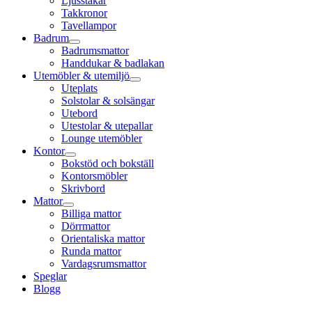
Ljusstakar
Takkronor
Tavellampor
Badrum
Badrumsmattor
Handdukar & badlakan
Utemöbler & utemiljö
Uteplats
Solstolar & solsängar
Utebord
Utestolar & utepallar
Lounge utemöbler
Kontor
Bokstöd och bokställ
Kontorsmöbler
Skrivbord
Mattor
Billiga mattor
Dörrmattor
Orientaliska mattor
Runda mattor
Vardagsrumsmattor
Speglar
Blogg