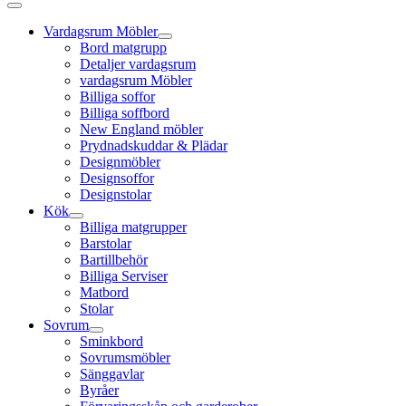
Vardagsrum Möbler
Bord matgrupp
Detaljer vardagsrum
vardagsrum Möbler
Billiga soffor
Billiga soffbord
New England möbler
Prydnadskuddar & Plädar
Designmöbler
Designsoffor
Designstolar
Kök
Billiga matgrupper
Barstolar
Bartillbehör
Billiga Serviser
Matbord
Stolar
Sovrum
Sminkbord
Sovrumsmöbler
Sänggavlar
Byråer