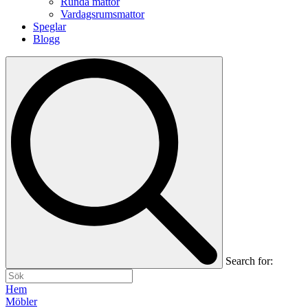
Runda mattor
Vardagsrumsmattor
Speglar
Blogg
Search for:
Hem
Möbler