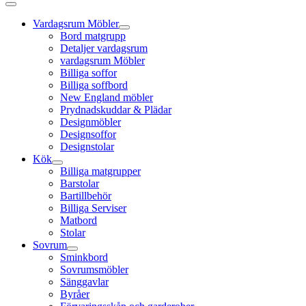
Vardagsrum Möbler
Bord matgrupp
Detaljer vardagsrum
vardagsrum Möbler
Billiga soffor
Billiga soffbord
New England möbler
Prydnadskuddar & Plädar
Designmöbler
Designsoffor
Designstolar
Kök
Billiga matgrupper
Barstolar
Bartillbehör
Billiga Serviser
Matbord
Stolar
Sovrum
Sminkbord
Sovrumsmöbler
Sänggavlar
Byråer