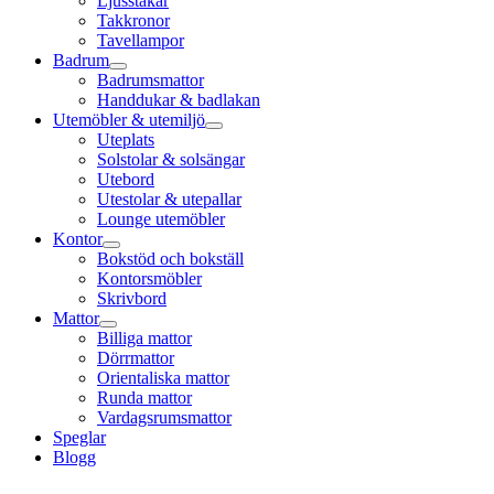
Ljusstakar
Takkronor
Tavellampor
Badrum
Badrumsmattor
Handdukar & badlakan
Utemöbler & utemiljö
Uteplats
Solstolar & solsängar
Utebord
Utestolar & utepallar
Lounge utemöbler
Kontor
Bokstöd och bokställ
Kontorsmöbler
Skrivbord
Mattor
Billiga mattor
Dörrmattor
Orientaliska mattor
Runda mattor
Vardagsrumsmattor
Speglar
Blogg