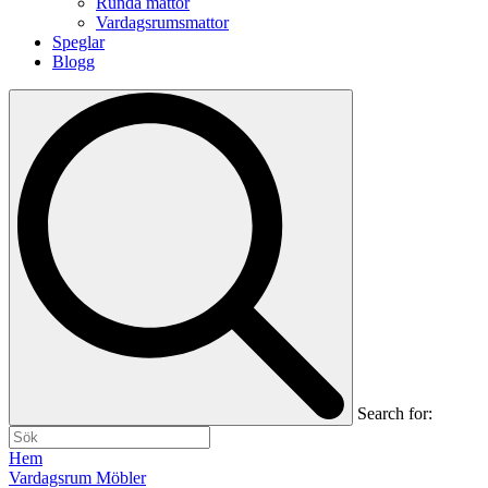
Runda mattor
Vardagsrumsmattor
Speglar
Blogg
Search for:
Hem
Vardagsrum Möbler