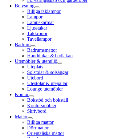
Förvaringsskåp och garderober
Belysning
Billiga taklampor
Lampor
Lampskärmar
Ljusstakar
Takkronor
Tavellampor
Badrum
Badrumsmattor
Handdukar & badlakan
Utemöbler & utemiljö
Uteplats
Solstolar & solsängar
Utebord
Utestolar & utepallar
Lounge utemöbler
Kontor
Bokstöd och bokställ
Kontorsmöbler
Skrivbord
Mattor
Billiga mattor
Dörrmattor
Orientaliska mattor