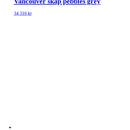
Vancouver skåp pebbles grey
34 316
kr