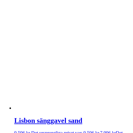
Lisbon sänggavel sand
9 596
kr
Det ursprungliga priset var: 9 596 kr.
7 996
kr
Det