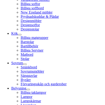
Billiga soffor
Billiga soffbord
New England möbler
Prydnadskuddar & Plädar
Designmöbler
Designsoffor
Designstolar
Kök
Billiga matgrupper
Barstolar
Bartillbehör
Billiga Serviser
Matbord
Stolar
Sovrum
Sminkbord
Sovrumsmöbler
Sänggavlar
Byråer
Förvaringsskåp och garderober
Belysning
Billiga taklampor
Lampor
Lampskärmar