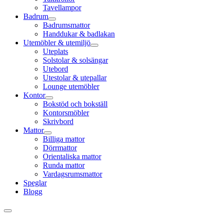
Tavellampor
Badrum
Badrumsmattor
Handdukar & badlakan
Utemöbler & utemiljö
Uteplats
Solstolar & solsängar
Utebord
Utestolar & utepallar
Lounge utemöbler
Kontor
Bokstöd och bokställ
Kontorsmöbler
Skrivbord
Mattor
Billiga mattor
Dörrmattor
Orientaliska mattor
Runda mattor
Vardagsrumsmattor
Speglar
Blogg