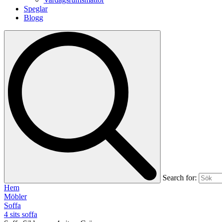
Speglar
Blogg
Search for:
Hem
Möbler
Soffa
4 sits soffa