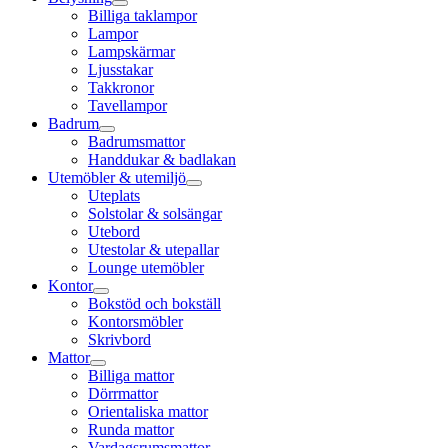
Billiga taklampor
Lampor
Lampskärmar
Ljusstakar
Takkronor
Tavellampor
Badrum
Badrumsmattor
Handdukar & badlakan
Utemöbler & utemiljö
Uteplats
Solstolar & solsängar
Utebord
Utestolar & utepallar
Lounge utemöbler
Kontor
Bokstöd och bokställ
Kontorsmöbler
Skrivbord
Mattor
Billiga mattor
Dörrmattor
Orientaliska mattor
Runda mattor
Vardagsrumsmattor