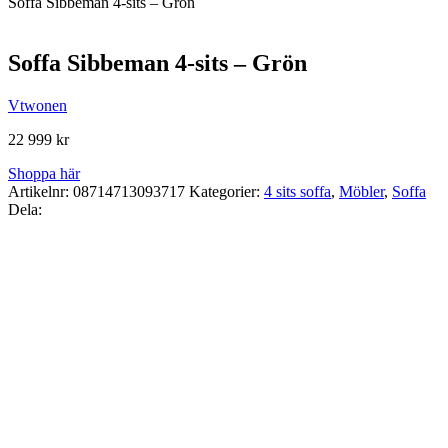
Soffa Sibbeman 4-sits – Grön
Soffa Sibbeman 4-sits – Grön
Vtwonen
22 999
kr
Shoppa här
Artikelnr:
08714713093717
Kategorier:
4 sits soffa
,
Möbler
,
Soffa
Dela: