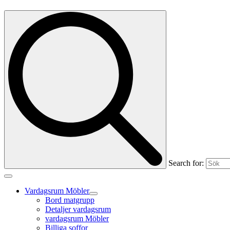
Search for:
Vardagsrum Möbler
Bord matgrupp
Detaljer vardagsrum
vardagsrum Möbler
Billiga soffor