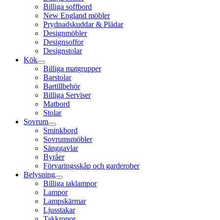
Billiga soffbord
New England möbler
Prydnadskuddar & Plädar
Designmöbler
Designsoffor
Designstolar
Kök
Billiga matgrupper
Barstolar
Bartillbehör
Billiga Serviser
Matbord
Stolar
Sovrum
Sminkbord
Sovrumsmöbler
Sänggavlar
Byråer
Förvaringsskåp och garderober
Belysning
Billiga taklampor
Lampor
Lampskärmar
Ljusstakar
Takkronor