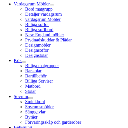
Vardagsrum Möbler
Bord matgrupp
Detaljer vardagsrum
vardagsrum Möbler
Billiga soffor
Billiga soffbord
New England möbler
Prydnadskuddar & Plädar
Designmöbler
Designsoffor
Designstolar
Kök
Billiga matgrupper
Barstolar
Bartillbehör
Billiga Serviser
Matbord
Stolar
Sovrum
Sminkbord
Sovrumsmöbler
Sänggavlar
Byråer
Förvaringsskåp och garderober
Belysning