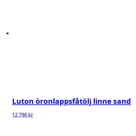
Luton öronlappsfåtölj linne sand
12 796
kr