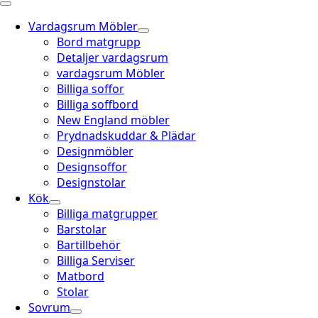
Vardagsrum Möbler
Bord matgrupp
Detaljer vardagsrum
vardagsrum Möbler
Billiga soffor
Billiga soffbord
New England möbler
Prydnadskuddar & Plädar
Designmöbler
Designsoffor
Designstolar
Kök
Billiga matgrupper
Barstolar
Bartillbehör
Billiga Serviser
Matbord
Stolar
Sovrum