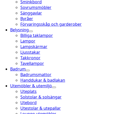
Sminkbord
Sovrumsmöbler
Sänggavlar
Byråer
Förvaringsskåp och garderober
Belysning
Billiga taklampor
Lampor
Lampskärmar
Ljusstakar
Takkronor
Tavellampor
Badrum
Badrumsmattor
Handdukar & badlakan
Utemöbler & utemiljö
Uteplats
Solstolar & solsängar
Utebord
Utestolar & utepallar
Lounge utemöbler