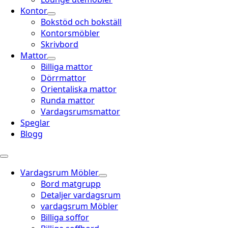
Kontor
Bokstöd och bokställ
Kontorsmöbler
Skrivbord
Mattor
Billiga mattor
Dörrmattor
Orientaliska mattor
Runda mattor
Vardagsrumsmattor
Speglar
Blogg
Vardagsrum Möbler
Bord matgrupp
Detaljer vardagsrum
vardagsrum Möbler
Billiga soffor