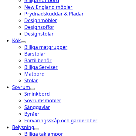
Billiga soffbord
New England möbler
Prydnadskuddar & Plädar
Designmöbler
Designsoffor
Designstolar
Kök
Billiga matgrupper
Barstolar
Bartillbehör
Billiga Serviser
Matbord
Stolar
Sovrum
Sminkbord
Sovrumsmöbler
Sänggavlar
Byråer
Förvaringsskåp och garderober
Belysning
Billiga taklampor