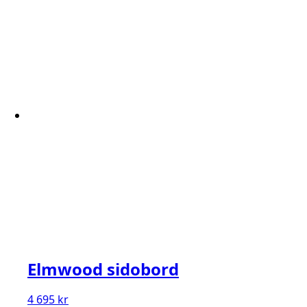
Elmwood sidobord
4 695
kr