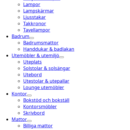
Lampor
Lampskärmar
Ljusstakar
Takkronor
Tavellampor
Badrum
Badrumsmattor
Handdukar & badlakan
Utemöbler & utemiljö
Uteplats
Solstolar & solsängar
Utebord
Utestolar & utepallar
Lounge utemöbler
Kontor
Bokstöd och bokställ
Kontorsmöbler
Skrivbord
Mattor
Billiga mattor