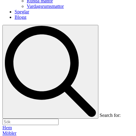
Runda mattor
Vardagsrumsmattor
Speglar
Blogg
Search for:
Hem
Möbler