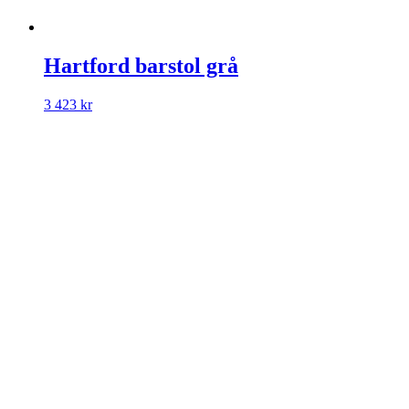
Hartford barstol grå
3 423
kr