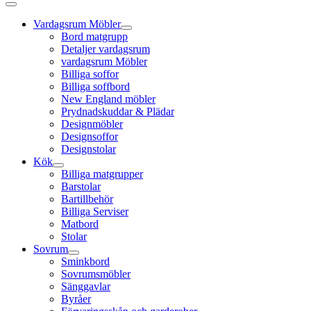
Vardagsrum Möbler
Bord matgrupp
Detaljer vardagsrum
vardagsrum Möbler
Billiga soffor
Billiga soffbord
New England möbler
Prydnadskuddar & Plädar
Designmöbler
Designsoffor
Designstolar
Kök
Billiga matgrupper
Barstolar
Bartillbehör
Billiga Serviser
Matbord
Stolar
Sovrum
Sminkbord
Sovrumsmöbler
Sänggavlar
Byråer