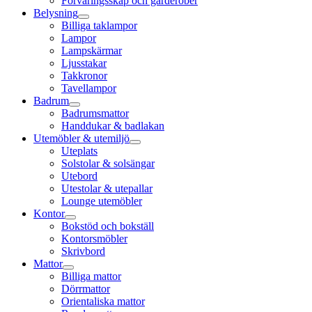
Förvaringsskåp och garderober
Belysning
Billiga taklampor
Lampor
Lampskärmar
Ljusstakar
Takkronor
Tavellampor
Badrum
Badrumsmattor
Handdukar & badlakan
Utemöbler & utemiljö
Uteplats
Solstolar & solsängar
Utebord
Utestolar & utepallar
Lounge utemöbler
Kontor
Bokstöd och bokställ
Kontorsmöbler
Skrivbord
Mattor
Billiga mattor
Dörrmattor
Orientaliska mattor