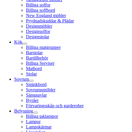
Billiga soffor
Billiga soffbord
New England möbler
Prydnadskuddar & Plädar
Designmöbler
Designsoffor
Designstolar
Kök
Billiga matgrupper
Barstolar
Bartillbehör
Billiga Serviser
Matbord
Stolar
Sovrum
Sminkbord
Sovrumsmöbler
Sänggavlar
Byråer
Förvaringsskåp och garderober
Belysning
Billiga taklampor
Lampor
Lampskärmar