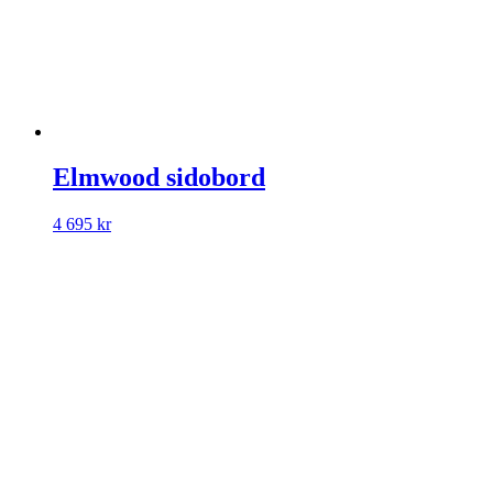
Elmwood sidobord
4 695
kr