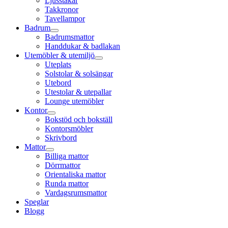
Ljusstakar
Takkronor
Tavellampor
Badrum
Badrumsmattor
Handdukar & badlakan
Utemöbler & utemiljö
Uteplats
Solstolar & solsängar
Utebord
Utestolar & utepallar
Lounge utemöbler
Kontor
Bokstöd och bokställ
Kontorsmöbler
Skrivbord
Mattor
Billiga mattor
Dörrmattor
Orientaliska mattor
Runda mattor
Vardagsrumsmattor
Speglar
Blogg