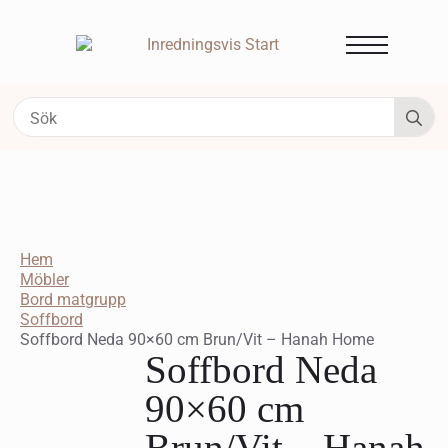
S
fo
Hem
Möbler
Bord matgrupp
Soffbord
Soffbord Neda 90×60 cm Brun/Vit – Hanah Home
Soffbord Neda
90×60 cm
Brun/Vit – Hanah