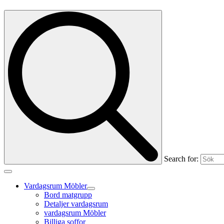
Search for:
Vardagsrum Möbler
Bord matgrupp
Detaljer vardagsrum
vardagsrum Möbler
Billiga soffor