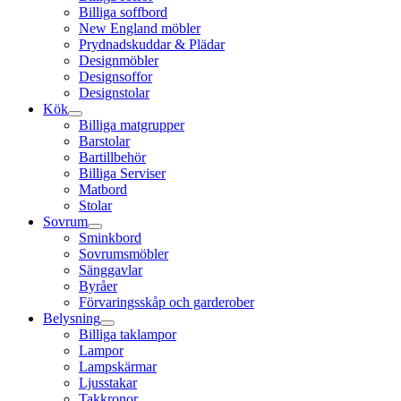
Billiga soffbord
New England möbler
Prydnadskuddar & Plädar
Designmöbler
Designsoffor
Designstolar
Kök
Billiga matgrupper
Barstolar
Bartillbehör
Billiga Serviser
Matbord
Stolar
Sovrum
Sminkbord
Sovrumsmöbler
Sänggavlar
Byråer
Förvaringsskåp och garderober
Belysning
Billiga taklampor
Lampor
Lampskärmar
Ljusstakar
Takkronor