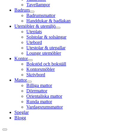
Tavellampor
Badrum
Badrumsmattor
Handdukar & badlakan
Utemöbler & utemiljö
Uteplats
Solstolar & solsängar
Utebord
Utestolar & utepallar
Lounge utemöbler
Kontor
Bokstöd och bokställ
Kontorsmöbler
Skrivbord
Mattor
Billiga mattor
Dörrmattor
Orientaliska mattor
Runda mattor
Vardagsrumsmattor
Speglar
Blogg