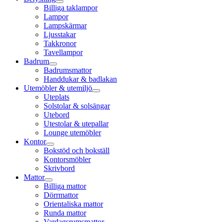
Billiga taklampor
Lampor
Lampskärmar
Ljusstakar
Takkronor
Tavellampor
Badrum
Badrumsmattor
Handdukar & badlakan
Utemöbler & utemiljö
Uteplats
Solstolar & solsängar
Utebord
Utestolar & utepallar
Lounge utemöbler
Kontor
Bokstöd och bokställ
Kontorsmöbler
Skrivbord
Mattor
Billiga mattor
Dörrmattor
Orientaliska mattor
Runda mattor
Vardagsrumsmattor