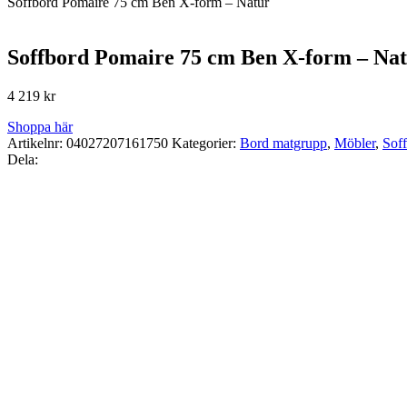
Soffbord Pomaire 75 cm Ben X-form – Natur
Soffbord Pomaire 75 cm Ben X-form – Na
4 219
kr
Shoppa här
Artikelnr:
04027207161750
Kategorier:
Bord matgrupp
,
Möbler
,
Sof
Dela: