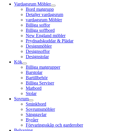
Vardagsrum Möbler
Bord matgrupp
Detaljer vardagsrum
vardagsrum Möbler
Billiga soffor
Billiga soffbord
New England möbler
Prydnadskuddar & Plädar
Designmöbler
Designsoffor
Designstolar
Kök
Billiga matgrupper
Barstolar
Bartillbehör
Billiga Serviser
Matbord
Stolar
Sovrum
Sminkbord
Sovrumsmöbler
Sänggavlar
Byråer
Förvaringsskåp och garderober
Belysning