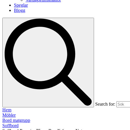
Speglar
Blogg
Search for:
Hem
Möbler
Bord matgrupp
Soffbord