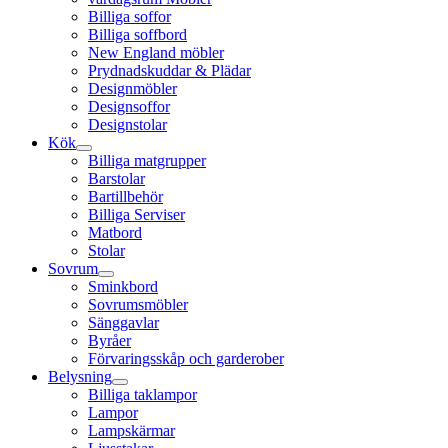
Billiga soffor
Billiga soffbord
New England möbler
Prydnadskuddar & Plädar
Designmöbler
Designsoffor
Designstolar
Kök
Billiga matgrupper
Barstolar
Bartillbehör
Billiga Serviser
Matbord
Stolar
Sovrum
Sminkbord
Sovrumsmöbler
Sänggavlar
Byråer
Förvaringsskåp och garderober
Belysning
Billiga taklampor
Lampor
Lampskärmar