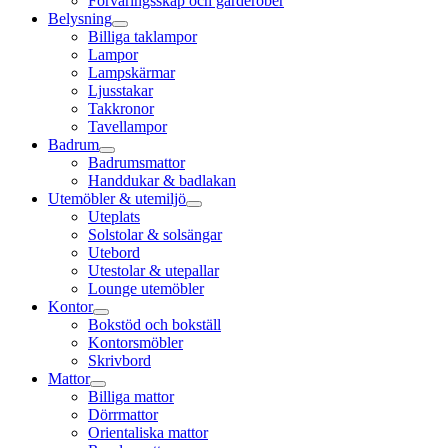
Förvaringsskåp och garderober
Belysning
Billiga taklampor
Lampor
Lampskärmar
Ljusstakar
Takkronor
Tavellampor
Badrum
Badrumsmattor
Handdukar & badlakan
Utemöbler & utemiljö
Uteplats
Solstolar & solsängar
Utebord
Utestolar & utepallar
Lounge utemöbler
Kontor
Bokstöd och bokställ
Kontorsmöbler
Skrivbord
Mattor
Billiga mattor
Dörrmattor
Orientaliska mattor