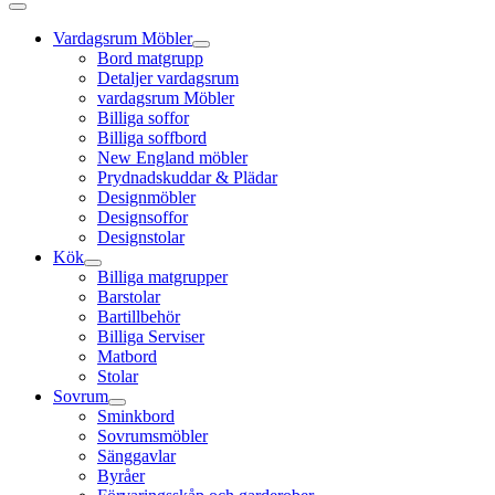
Vardagsrum Möbler
Bord matgrupp
Detaljer vardagsrum
vardagsrum Möbler
Billiga soffor
Billiga soffbord
New England möbler
Prydnadskuddar & Plädar
Designmöbler
Designsoffor
Designstolar
Kök
Billiga matgrupper
Barstolar
Bartillbehör
Billiga Serviser
Matbord
Stolar
Sovrum
Sminkbord
Sovrumsmöbler
Sänggavlar
Byråer