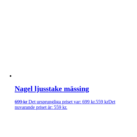
Nagel ljusstake mässing
699
kr
Det ursprungliga priset var: 699 kr.
559
kr
Det
nuvarande priset är: 559 kr.