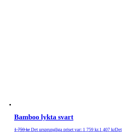
Bamboo lykta svart
1 759
kr
Det ursprungliga priset var: 1 759 kr.
1 407
kr
Det