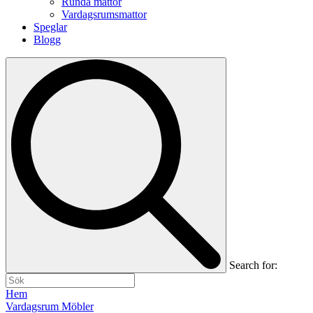
Runda mattor
Vardagsrumsmattor
Speglar
Blogg
Search for:
Hem
Vardagsrum Möbler