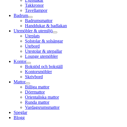
Ljusstakar
Takkronor
Tavellampor
Badrum
Badrumsmattor
Handdukar & badlakan
Utemöbler & utemiljö
Uteplats
Solstolar & solsängar
Utebord
Utestolar & utepallar
Lounge utemöbler
Kontor
Bokstöd och bokställ
Kontorsmöbler
Skrivbord
Mattor
Billiga mattor
Dörrmattor
Orientaliska mattor
Runda mattor
Vardagsrumsmattor
Speglar
Blogg