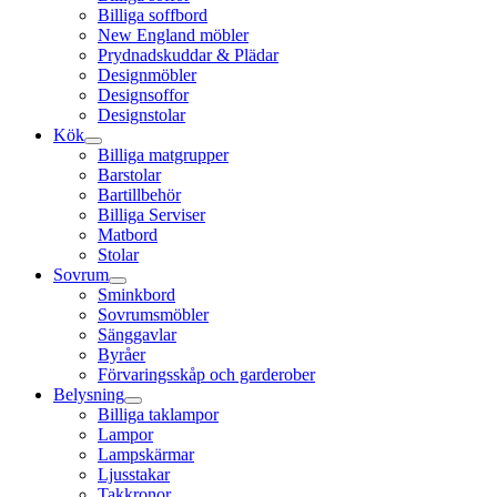
Billiga soffbord
New England möbler
Prydnadskuddar & Plädar
Designmöbler
Designsoffor
Designstolar
Kök
Billiga matgrupper
Barstolar
Bartillbehör
Billiga Serviser
Matbord
Stolar
Sovrum
Sminkbord
Sovrumsmöbler
Sänggavlar
Byråer
Förvaringsskåp och garderober
Belysning
Billiga taklampor
Lampor
Lampskärmar
Ljusstakar
Takkronor