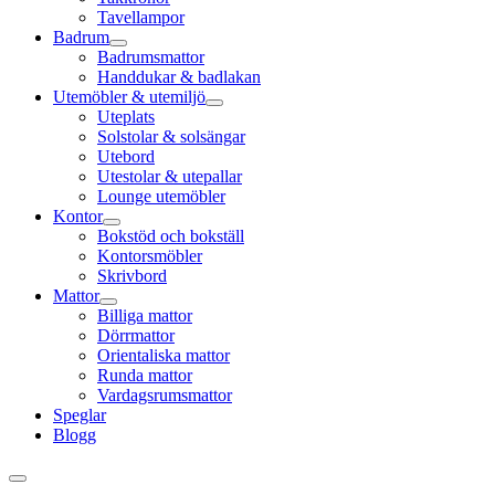
Tavellampor
Badrum
Badrumsmattor
Handdukar & badlakan
Utemöbler & utemiljö
Uteplats
Solstolar & solsängar
Utebord
Utestolar & utepallar
Lounge utemöbler
Kontor
Bokstöd och bokställ
Kontorsmöbler
Skrivbord
Mattor
Billiga mattor
Dörrmattor
Orientaliska mattor
Runda mattor
Vardagsrumsmattor
Speglar
Blogg