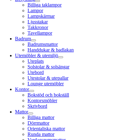
Billiga taklampor
Lampor
Lampskärmar
Ljusstakar
Takkronor
Tavellampor
Badrum
Badrumsmattor
Handdukar & badlakan
Utemöbler & utemiljö
Uteplats
Solstolar & solsängar
Utebord
Utestolar & utepallar
Lounge utemöbler
Kontor
Bokstöd och bokställ
Kontorsmöbler
Skrivbord
Mattor
Billiga mattor
Dörrmattor
Orientaliska mattor
Runda mattor
Vardagsrumsmattor