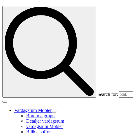
Search for:
Vardagsrum Möbler
Bord matgrupp
Detaljer vardagsrum
vardagsrum Möbler
Billiga soffor