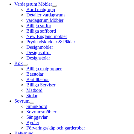
Vardagsrum Möbler
Bord matgrupp
Detaljer vardagsrum
vardagsrum Möbler
Billiga soffor
Billiga soffbord
New England möbler
Prydnadskuddar & Plädar
Designmöbler
Designsoffor
Designstolar
Kök
Billiga matgrupper
Barstolar
Bartillbehör
Billiga Serviser
Matbord
Stolar
Sovrum
Sminkbord
Sovrumsmöbler
Sänggavlar
Byråer
Förvaringsskåp och garderober
Belysning