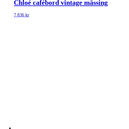
Chloé cafébord vintage mässing
7 836
kr