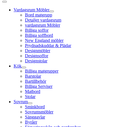
Vardagsrum Möbler
Bord matgrupp
Detaljer vardagsrum
vardagsrum Möbler
Billiga soffor
Billiga soffbord
New England möbler
Prydnadskuddar & Plädar
Designmöbler
Designsoffor
Designstolar
Kök
Billiga matgrupper
Barstolar
Bartillbehör
Billiga Serviser
Matbord
Stolar
Sovrum
Sminkbord
Sovrumsmöbler
Sänggavlar
Byråer