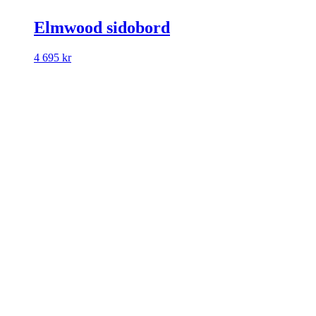
Elmwood sidobord
4 695
kr