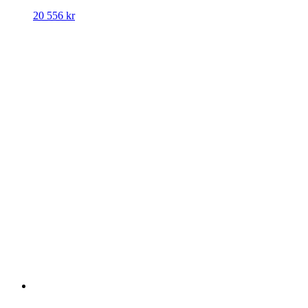
20 556
kr