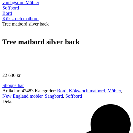
vardagsrum Möbler
Soffbord
Bord
Köks- och matbord
Tree matbord silver back
Tree matbord silver back
22 636
kr
Shoppa här
Artikelnr:
42483
Kategorier:
Bord
,
Köks- och matbord
,
Möbler
,
New England möbler
,
Sängbord
,
Soffbord
Dela: