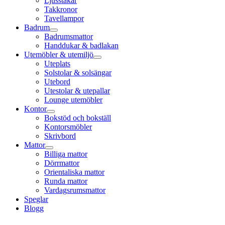
Ljusstakar
Takkronor
Tavellampor
Badrum
Badrumsmattor
Handdukar & badlakan
Utemöbler & utemiljö
Uteplats
Solstolar & solsängar
Utebord
Utestolar & utepallar
Lounge utemöbler
Kontor
Bokstöd och bokställ
Kontorsmöbler
Skrivbord
Mattor
Billiga mattor
Dörrmattor
Orientaliska mattor
Runda mattor
Vardagsrumsmattor
Speglar
Blogg