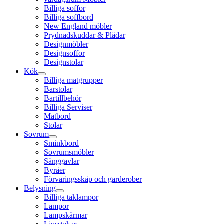
Billiga soffor
Billiga soffbord
New England möbler
Prydnadskuddar & Plädar
Designmöbler
Designsoffor
Designstolar
Kök
Billiga matgrupper
Barstolar
Bartillbehör
Billiga Serviser
Matbord
Stolar
Sovrum
Sminkbord
Sovrumsmöbler
Sänggavlar
Byråer
Förvaringsskåp och garderober
Belysning
Billiga taklampor
Lampor
Lampskärmar