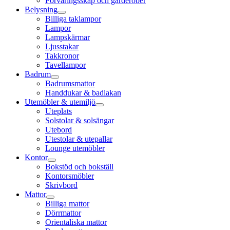
Förvaringsskåp och garderober
Belysning
Billiga taklampor
Lampor
Lampskärmar
Ljusstakar
Takkronor
Tavellampor
Badrum
Badrumsmattor
Handdukar & badlakan
Utemöbler & utemiljö
Uteplats
Solstolar & solsängar
Utebord
Utestolar & utepallar
Lounge utemöbler
Kontor
Bokstöd och bokställ
Kontorsmöbler
Skrivbord
Mattor
Billiga mattor
Dörrmattor
Orientaliska mattor