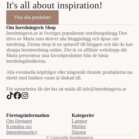
It's all about inspiration!
Visa alla produkter
Om Inredningsvis Shop
Inredningsvis.se är Sveriges populäraste inredningsblogg Den
drivs av Maria som skriver alla blogginlägg och tipsar om
inredning. Denna shop är en spinnoff till bloggen och där du kan
shoppa heminredning online. Det är en affiliate webshopp där
Maria presenterar sina favoritprodukter från de bästa
inredningsbutikerna.
Alla eventuella köpfrågor eller klagomål rörande produkterna tas
direkt med butiken varan är länkad till.
För samarbeten får det bra att maila till info@inredningsvis.se
Företagsinformation
Kategorier
Om företaget
Lampor
Kontakta oss
Möbler
Integritetspolicy
Säsong
© Copyright Inredningsvis