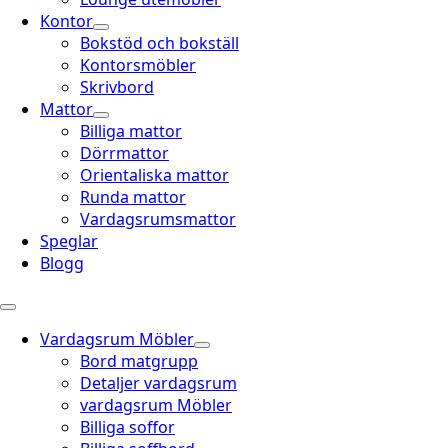
Kontor
Bokstöd och bokställ
Kontorsmöbler
Skrivbord
Mattor
Billiga mattor
Dörrmattor
Orientaliska mattor
Runda mattor
Vardagsrumsmattor
Speglar
Blogg
Vardagsrum Möbler
Bord matgrupp
Detaljer vardagsrum
vardagsrum Möbler
Billiga soffor