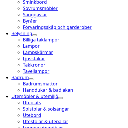
Sminkbord
Sovrumsmöbler
Sänggavlar
Byråer
Förvaringsskåp och garderober
Belysning
Billiga taklampor
Lampor
Lampskärmar
Ljusstakar
Takkronor
Tavellampor
Badrum
Badrumsmattor
Handdukar & badlakan
Utemöbler & utemiljö
Uteplats
Solstolar & solsängar
Utebord
Utestolar & utepallar
Lounge utemöbler