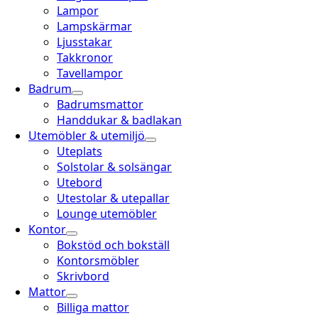
Lampor
Lampskärmar
Ljusstakar
Takkronor
Tavellampor
Badrum
Badrumsmattor
Handdukar & badlakan
Utemöbler & utemiljö
Uteplats
Solstolar & solsängar
Utebord
Utestolar & utepallar
Lounge utemöbler
Kontor
Bokstöd och bokställ
Kontorsmöbler
Skrivbord
Mattor
Billiga mattor