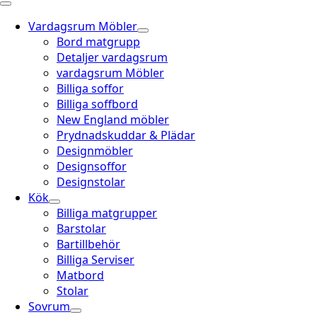
Vardagsrum Möbler
Bord matgrupp
Detaljer vardagsrum
vardagsrum Möbler
Billiga soffor
Billiga soffbord
New England möbler
Prydnadskuddar & Plädar
Designmöbler
Designsoffor
Designstolar
Kök
Billiga matgrupper
Barstolar
Bartillbehör
Billiga Serviser
Matbord
Stolar
Sovrum