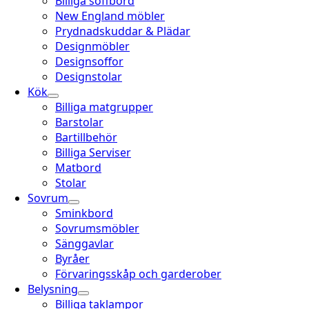
Billiga soffbord
New England möbler
Prydnadskuddar & Plädar
Designmöbler
Designsoffor
Designstolar
Kök
Billiga matgrupper
Barstolar
Bartillbehör
Billiga Serviser
Matbord
Stolar
Sovrum
Sminkbord
Sovrumsmöbler
Sänggavlar
Byråer
Förvaringsskåp och garderober
Belysning
Billiga taklampor